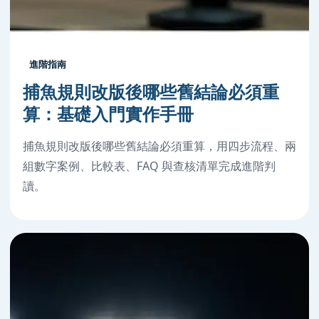
進階指南
捕魚規則改版後哪些舊結論必須重
算：基礎入門實作手冊
捕魚規則改版後哪些舊結論必須重算，用四步流程、兩
組數字案例、比較表、FAQ 與查核清單完成進階判
讀。