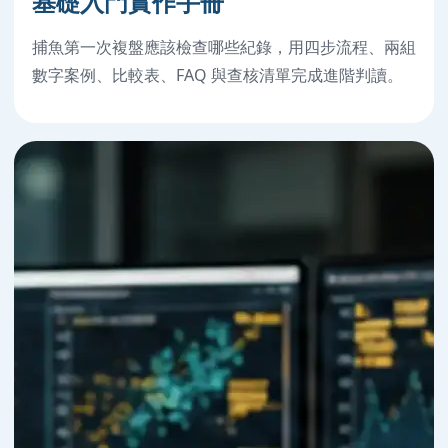
基礎入門實作手冊
捕魚第一次複盤應該檢查哪些紀錄，用四步流程、兩組
數字案例、比較表、FAQ 與查核清單完成進階判讀。