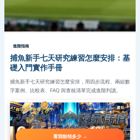
進階指南
捕魚新手七天研究練習怎麼安排：基
礎入門實作手冊
捕魚新手七天研究練習怎麼安排，用四步流程、兩組數
字案例、比較表、FAQ 與查核清單完成進階判讀。
贊助
你現在卡在哪一階？
存越多送越多，階梯彩金
累積儲值達標自動解鎖對應彩金，階梯越高送越狠。
看我能領多少 →