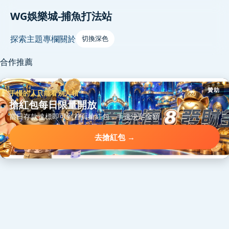
WG娛樂城-捕魚打法站
探索
主題
專欄
關於
切換深色
合作推薦
贊助
手慢的人只能看別人領
搶紅包每日限量開放
當日存款達標即可到首頁搶紅包，手速決定金額。
去搶紅包 →