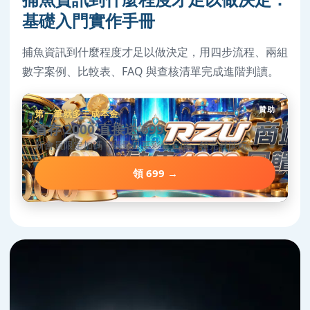
基礎入門實作手冊
捕魚資訊到什麼程度才足以做決定，用四步流程、兩組
數字案例、比較表、FAQ 與查核清單完成進階判讀。
贊助
第一筆就多三成本金
首存 2000 直接送 699
新會員限定加碼，碼量只要彩金五倍，領完就能玩。
領 699 →