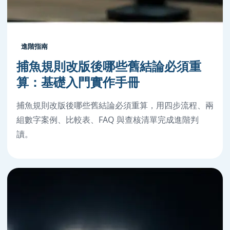
進階指南
捕魚規則改版後哪些舊結論必須重
算：基礎入門實作手冊
捕魚規則改版後哪些舊結論必須重算，用四步流程、兩
組數字案例、比較表、FAQ 與查核清單完成進階判
讀。