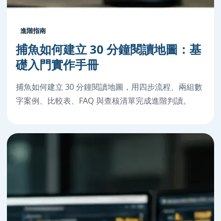
進階指南
捕魚如何建立 30 分鐘閱讀地圖：基
礎入門實作手冊
捕魚如何建立 30 分鐘閱讀地圖，用四步流程、兩組數
字案例、比較表、FAQ 與查核清單完成進階判讀。