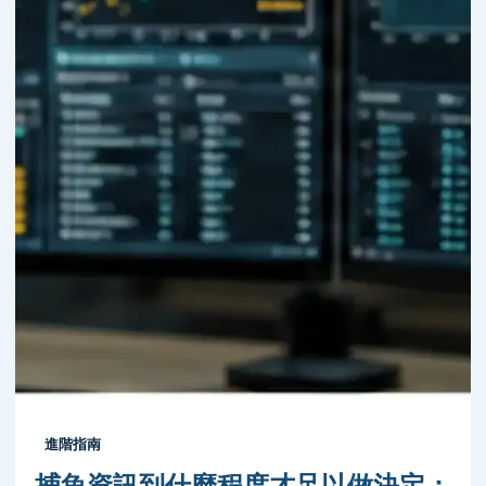
進階指南
捕魚資訊到什麼程度才足以做決定：