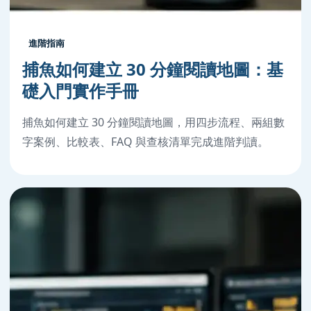
進階指南
捕魚如何建立 30 分鐘閱讀地圖：基
礎入門實作手冊
捕魚如何建立 30 分鐘閱讀地圖，用四步流程、兩組數
字案例、比較表、FAQ 與查核清單完成進階判讀。