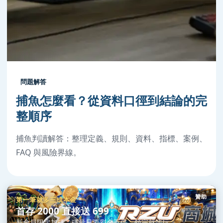
問題解答
捕魚怎麼看？從資料口徑到結論的完
整順序
捕魚判讀解答：整理定義、規則、資料、指標、案例、
FAQ 與風險界線。
贊助
第一筆就多三成本金
首存 2000 直接送 699
新會員限定加碼，碼量只要彩金五倍，領完就能玩。