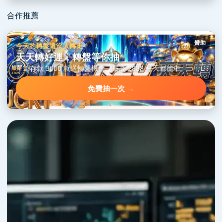
合作推薦
贊助
今天的轉盤還沒人轉走
天天轉好運，轉盤等你抽
單筆存款 3000 就送轉盤機會，最高 2888 每天都能中。
免費抽一次 →