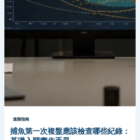
進階指南
捕魚第一次複盤應該檢查哪些紀錄：