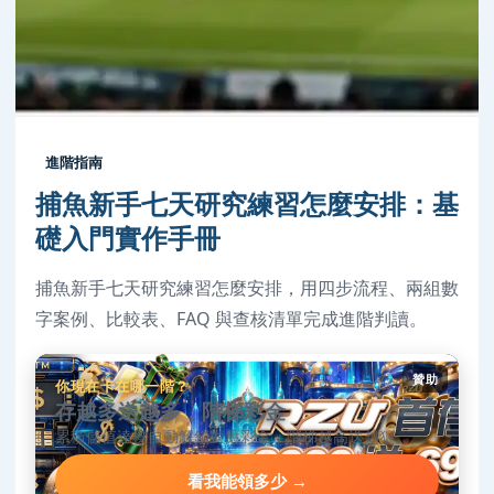
進階指南
捕魚新手七天研究練習怎麼安排：基
礎入門實作手冊
捕魚新手七天研究練習怎麼安排，用四步流程、兩組數
字案例、比較表、FAQ 與查核清單完成進階判讀。
贊助
你現在卡在哪一階？
存越多送越多，階梯彩金
累積儲值達標自動解鎖對應彩金，階梯越高送越狠。
看我能領多少 →