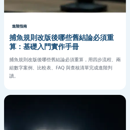
進階指南
捕魚規則改版後哪些舊結論必須重
算：基礎入門實作手冊
捕魚規則改版後哪些舊結論必須重算，用四步流程、兩
組數字案例、比較表、FAQ 與查核清單完成進階判
讀。