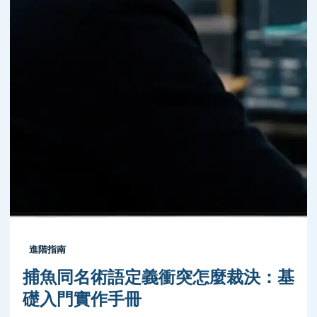
進階指南
捕魚同名術語定義衝突怎麼裁決：基
礎入門實作手冊