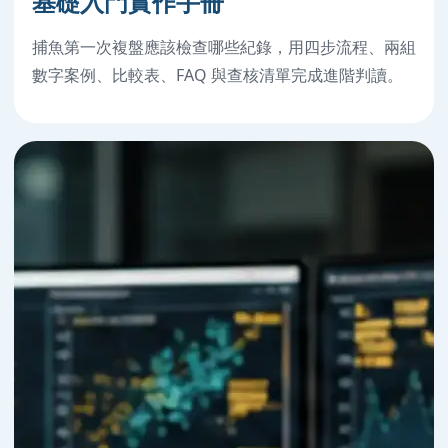
基礎入門實作手冊
捕魚第一次複盤應該檢查哪些紀錄，用四步流程、兩組
數字案例、比較表、FAQ 與查核清單完成進階判讀。