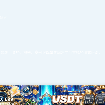
篇研究
、規則、資料、機率、案例與風險界線建立可重現的研究路線。
送 699
只要彩金五倍，領完就能玩。