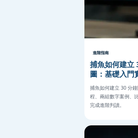
進階指南
捕魚如何建立 
圖：基礎入門
捕魚如何建立 30 
程、兩組數字案例、比
完成進階判讀。