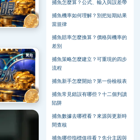
捕魚怎麼算？公式、輸入與誤差帶
捕魚機率如何理解？別把短期結果
當規律
捕魚賠率怎麼換算？價格與機率的
差別
贊助
捕魚策略怎麼建立？可重現的四步
流程
捕魚新手怎麼開始？第一份檢核表
捕魚常見錯誤有哪些？十二個判讀
陷阱
捕魚數據去哪裡看？來源與更新時
間查核
捕魚哪些指標值得看？先分主因與