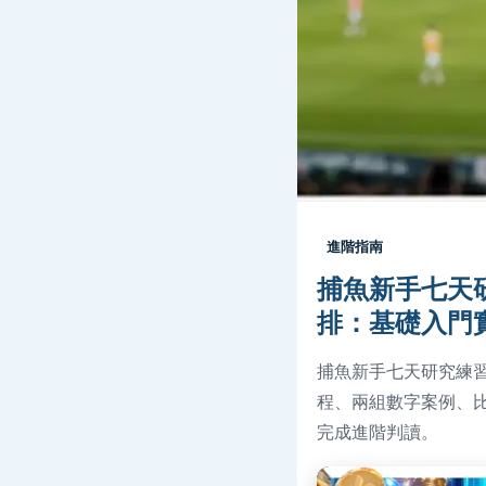
進階指南
捕魚新手七天
排：基礎入門
捕魚新手七天研究練
程、兩組數字案例、比
完成進階判讀。