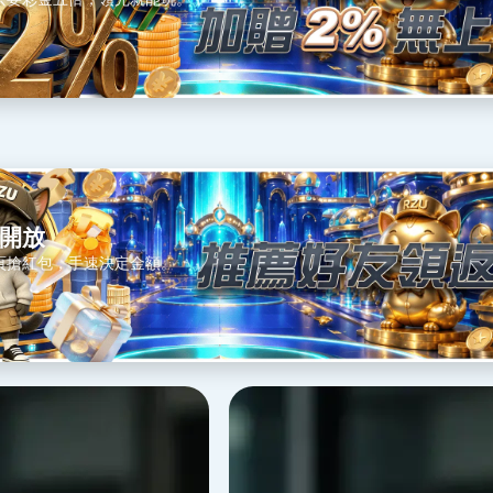
開放
頁搶紅包，手速決定金額。