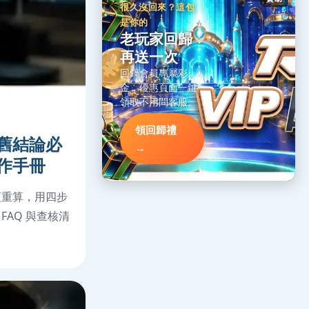
很久沒回來？這包
是你的
老玩家回歸
再送一次
回鍋會員專屬彩
金，優惠頁面一鍵
領取不用問客服。
領回歸禮
舊結論必
→
作手冊
須重算，用四步
AQ 與查核清