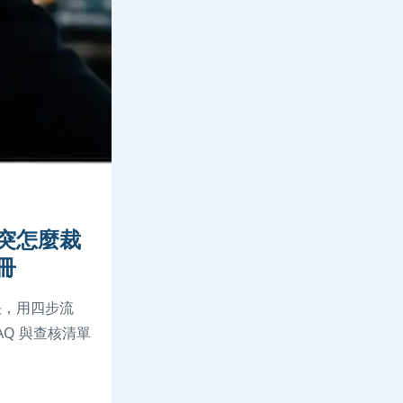
突怎麼裁
冊
決，用四步流
Q 與查核清單