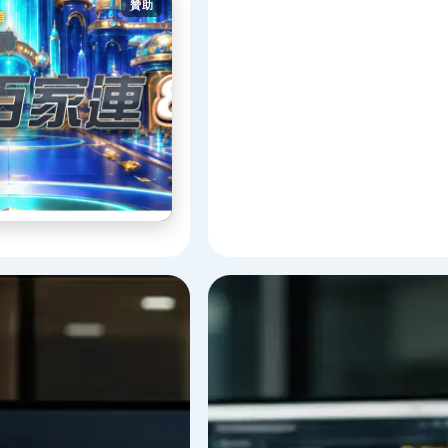
贊助
領
量
首
金