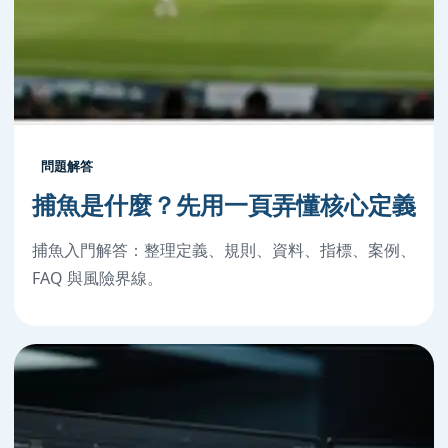
問題解答
捕魚是什麼？先用一頁弄懂核心定義
捕魚入門解答：整理定義、規則、資料、指標、案例、
FAQ 與風險界線。