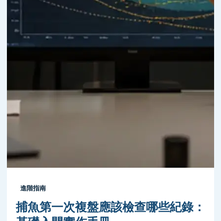
進階指南
捕魚第一次複盤應該檢查哪些紀錄：