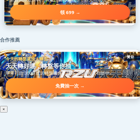
領 699 →
合作推薦
贊助
今天的轉盤還沒人轉走
天天轉好運，轉盤等你抽
單筆存款 3000 就送轉盤機會，最高 2888 每天都能中。
免費抽一次 →
×