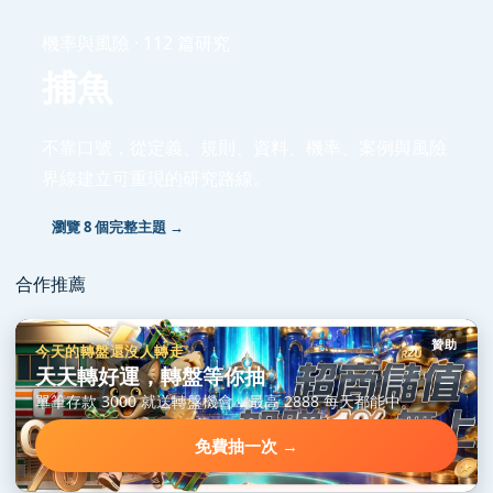
機率與風險 · 112 篇研究
捕魚
不靠口號，從定義、規則、資料、機率、案例與風險
界線建立可重現的研究路線。
瀏覽 8 個完整主題 →
合作推薦
贊助
今天的轉盤還沒人轉走
天天轉好運，轉盤等你抽
單筆存款 3000 就送轉盤機會，最高 2888 每天都能中。
免費抽一次 →