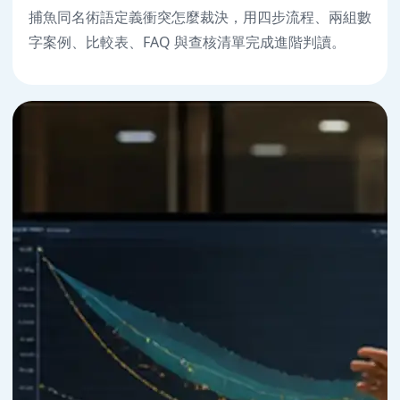
捕魚同名術語定義衝突怎麼裁決，用四步流程、兩組數
字案例、比較表、FAQ 與查核清單完成進階判讀。