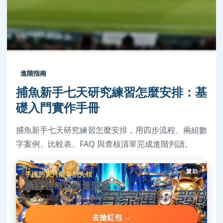
進階指南
捕魚新手七天研究練習怎麼安排：基
礎入門實作手冊
捕魚新手七天研究練習怎麼安排，用四步流程、兩組數
字案例、比較表、FAQ 與查核清單完成進階判讀。
贊助
手慢的人只能看別人領
搶紅包每日限量開放
當日存款達標即可到首頁搶紅包，手速決定金額。
去搶紅包 →