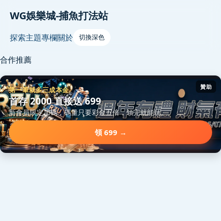
WG娛樂城-捕魚打法站
探索
主題
專欄
關於
切換深色
合作推薦
贊助
第一筆就多三成本金
首存 2000 直接送 699
新會員限定加碼，碼量只要彩金五倍，領完就能玩。
領 699 →