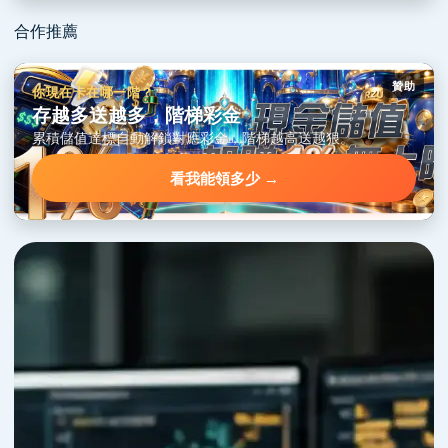
合作推薦
贊助
你現在卡在哪一階？
存越多送越多，階梯彩金
累積儲值達標自動解鎖對應彩金，階梯越高送越狠。
看我能領多少 →