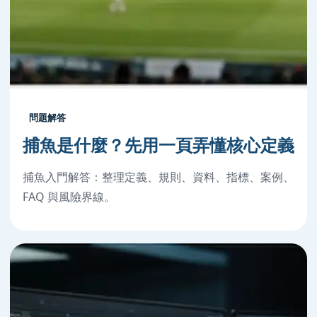
問題解答
捕魚是什麼？先用一頁弄懂核心定義
捕魚入門解答：整理定義、規則、資料、指標、案例、
FAQ 與風險界線。