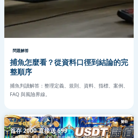
問題解答
捕魚怎麼看？從資料口徑到結論的完
整順序
捕魚判讀解答：整理定義、規則、資料、指標、案例、
FAQ 與風險界線。
贊助
第一筆就多三成本金
首存 2000 直接送 699
新會員限定加碼，碼量只要彩金五倍，領完就能玩。