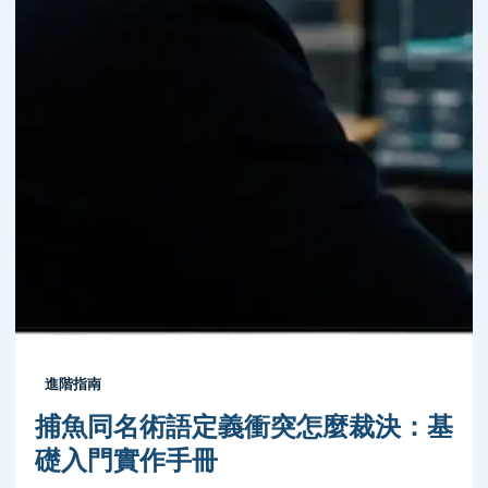
進階指南
捕魚同名術語定義衝突怎麼裁決：基
礎入門實作手冊