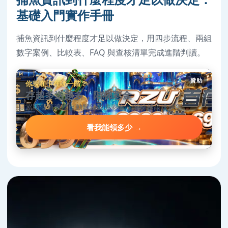
基礎入門實作手冊
捕魚資訊到什麼程度才足以做決定，用四步流程、兩組
數字案例、比較表、FAQ 與查核清單完成進階判讀。
贊助
你現在卡在哪一階？
存越多送越多，階梯彩金
累積儲值達標自動解鎖對應彩金，階梯越高送越狠。
看我能領多少 →