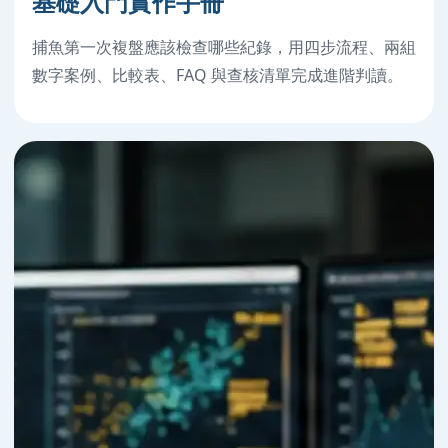
基礎入門實作手冊
捕魚第一次複盤應該檢查哪些紀錄，用四步流程、兩組
數字案例、比較表、FAQ 與查核清單完成進階判讀。