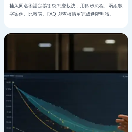
捕魚同名術語定義衝突怎麼裁決，用四步流程、兩組數
字案例、比較表、FAQ 與查核清單完成進階判讀。