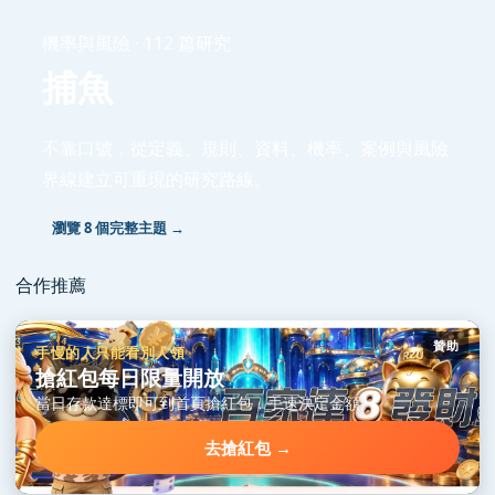
機率與風險 · 112 篇研究
捕魚
不靠口號，從定義、規則、資料、機率、案例與風險
界線建立可重現的研究路線。
瀏覽 8 個完整主題 →
合作推薦
贊助
手慢的人只能看別人領
搶紅包每日限量開放
當日存款達標即可到首頁搶紅包，手速決定金額。
去搶紅包 →