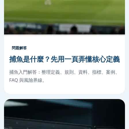
問題解答
捕魚是什麼？先用一頁弄懂核心定義
捕魚入門解答：整理定義、規則、資料、指標、案例、
FAQ 與風險界線。