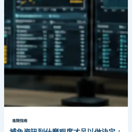
進階指南
捕魚資訊到什麼程度才足以做決定：