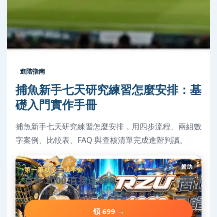
進階指南
捕魚新手七天研究練習怎麼安排：基
礎入門實作手冊
捕魚新手七天研究練習怎麼安排，用四步流程、兩組數
字案例、比較表、FAQ 與查核清單完成進階判讀。
贊助
第一筆就多三成本金
首存 2000 直接送 699
新會員限定加碼，碼量只要彩金五倍，領完就能玩。
領 699 →