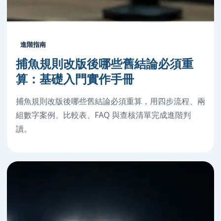
進階指南
捕魚規則改版後哪些舊結論必須重
算：基礎入門實作手冊
捕魚規則改版後哪些舊結論必須重算，用四步流程、兩
組數字案例、比較表、FAQ 與查核清單完成進階判
讀。