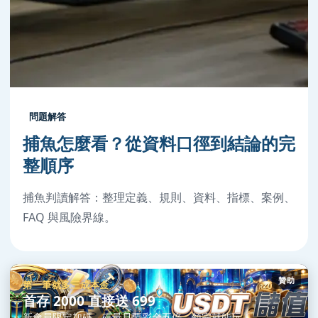
問題解答
捕魚怎麼看？從資料口徑到結論的完
整順序
捕魚判讀解答：整理定義、規則、資料、指標、案例、
FAQ 與風險界線。
贊助
第一筆就多三成本金
首存 2000 直接送 699
新會員限定加碼，碼量只要彩金五倍，領完就能玩。