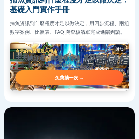
基礎入門實作手冊
捕魚資訊到什麼程度才足以做決定，用四步流程、兩組
數字案例、比較表、FAQ 與查核清單完成進階判讀。
贊助
今天的轉盤還沒人轉走
天天轉好運，轉盤等你抽
單筆存款 3000 就送轉盤機會，最高 2888 每天都能中。
免費抽一次 →