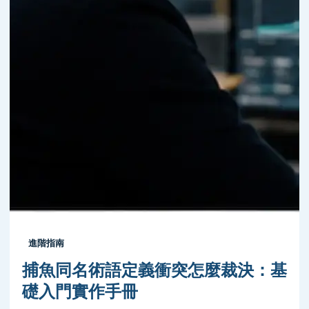
進階指南
捕魚同名術語定義衝突怎麼裁決：基
礎入門實作手冊