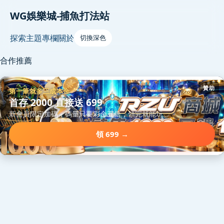
WG娛樂城-捕魚打法站
探索
主題
專欄
關於
切換深色
合作推薦
贊助
第一筆就多三成本金
首存 2000 直接送 699
新會員限定加碼，碼量只要彩金五倍，領完就能玩。
領 699 →