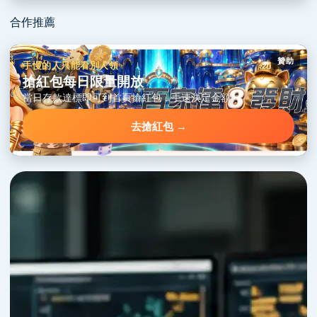
合作推薦
贊助
手慢的人只能看別人領
搶紅包每日限量開放
當日存款達標即可到首頁搶紅包，手速決定金額。
去搶紅包 →