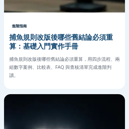
進階指南
捕魚規則改版後哪些舊結論必須重
算：基礎入門實作手冊
捕魚規則改版後哪些舊結論必須重算，用四步流程、兩
組數字案例、比較表、FAQ 與查核清單完成進階判
讀。