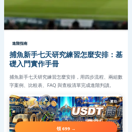
進階指南
捕魚新手七天研究練習怎麼安排：基
礎入門實作手冊
捕魚新手七天研究練習怎麼安排，用四步流程、兩組數
字案例、比較表、FAQ 與查核清單完成進階判讀。
贊助
第一筆就多三成本金
首存 2000 直接送 699
新會員限定加碼，碼量只要彩金五倍，領完就能玩。
領 699 →