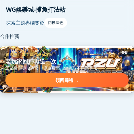
WG娛樂城-捕魚打法站
探索
主題
專欄
關於
切換深色
合作推薦
贊助
很久沒回來？這包是你的
老玩家回歸再送一次
回鍋會員專屬彩金，優惠頁面一鍵領取不用問客服。
領回歸禮 →