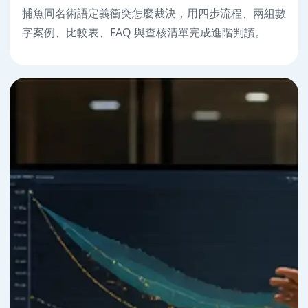
捕魚同名術語定義衝突怎麼裁決，用四步流程、兩組數
字案例、比較表、FAQ 與查核清單完成進階判讀。