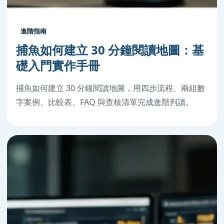
進階指南
捕魚如何建立 30 分鐘閱讀地圖：基
礎入門實作手冊
捕魚如何建立 30 分鐘閱讀地圖，用四步流程、兩組數
字案例、比較表、FAQ 與查核清單完成進階判讀。