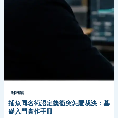
進階指南
捕魚同名術語定義衝突怎麼裁決：基
礎入門實作手冊