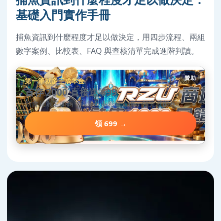
基礎入門實作手冊
捕魚資訊到什麼程度才足以做決定，用四步流程、兩組
數字案例、比較表、FAQ 與查核清單完成進階判讀。
贊助
第一筆就多三成本金
首存 2000 直接送 699
新會員限定加碼，碼量只要彩金五倍，領完就能玩。
領 699 →