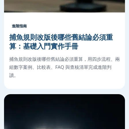
進階指南
捕魚規則改版後哪些舊結論必須重
算：基礎入門實作手冊
捕魚規則改版後哪些舊結論必須重算，用四步流程、兩
組數字案例、比較表、FAQ 與查核清單完成進階判
讀。