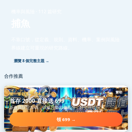
機率與風險 · 112 篇研究
捕魚
不靠口號，從定義、規則、資料、機率、案例與風險
界線建立可重現的研究路線。
瀏覽 8 個完整主題 →
合作推薦
贊助
第一筆就多三成本金
首存 2000 直接送 699
新會員限定加碼，碼量只要彩金五倍，領完就能玩。
領 699 →