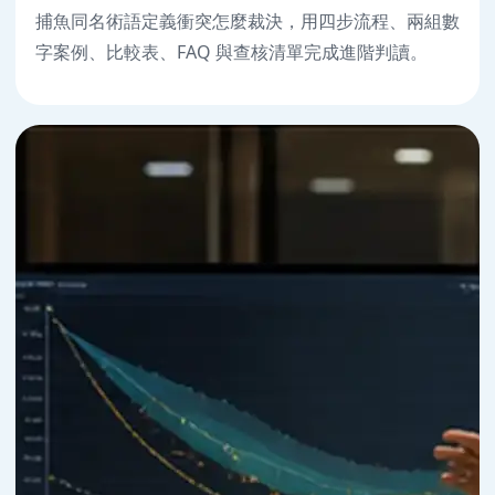
捕魚同名術語定義衝突怎麼裁決，用四步流程、兩組數
字案例、比較表、FAQ 與查核清單完成進階判讀。