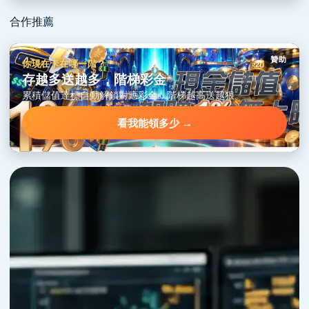
合作推薦
贊助
你現在卡在哪一階？
存越多送越多，階梯彩金
累積儲值達標自動解鎖對應彩金，階梯越高送越狠。
看我能領多少 →