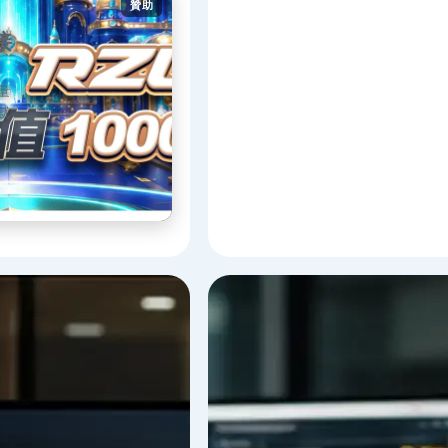
贊助
接
量
就