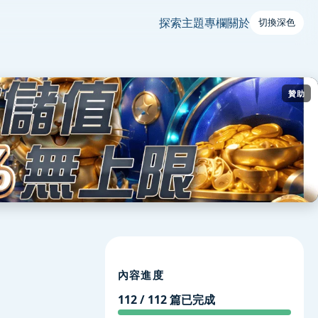
探索
主題
專欄
關於
切換深色
贊助
內容進度
112 / 112 篇已完成