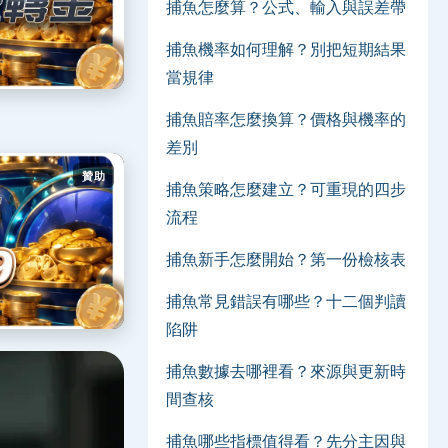
捕魚怎麼算？公式、輸入與誤差帶
捕魚機率如何理解？別把短期結果
當規律
捕魚賠率怎麼換算？價格與機率的
差別
贊助
捕魚策略怎麼建立？可重現的四步
流程
捕魚新手怎麼開始？第一份檢核表
捕魚常見錯誤有哪些？十二個判讀
陷阱
捕魚數據去哪裡看？來源與更新時
間查核
捕魚哪些指標值得看？先分主因與