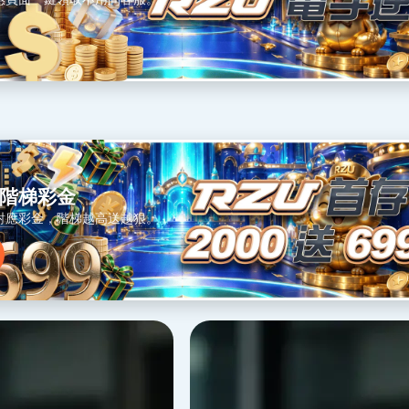
階梯彩金
對應彩金，階梯越高送越狠。