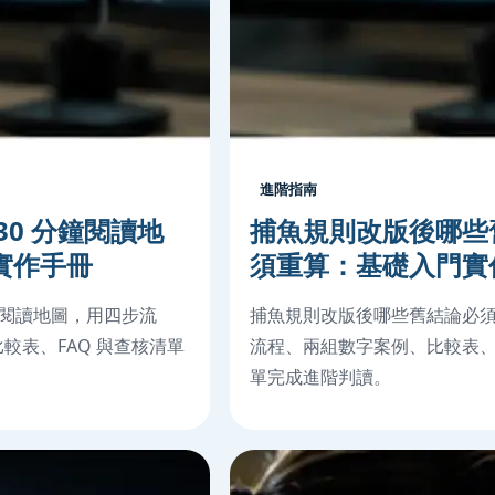
進階指南
30 分鐘閱讀地
捕魚規則改版後哪些
實作手冊
須重算：基礎入門實
分鐘閱讀地圖，用四步流
捕魚規則改版後哪些舊結論必
較表、FAQ 與查核清單
流程、兩組數字案例、比較表、F
單完成進階判讀。