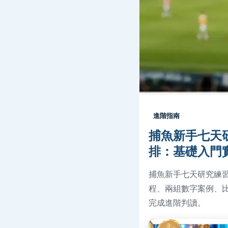
進階指南
捕魚新手七天
排：基礎入門
捕魚新手七天研究練
程、兩組數字案例、比
完成進階判讀。