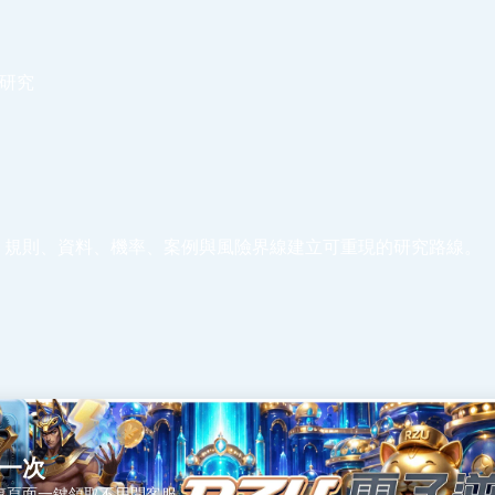
篇研究
、規則、資料、機率、案例與風險界線建立可重現的研究路線。
的
一次
惠頁面一鍵領取不用問客服。