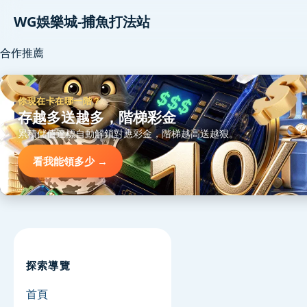
WG娛樂城-捕魚打法站
合作推薦
你現在卡在哪一階？
存越多送越多，階梯彩金
累積儲值達標自動解鎖對應彩金，階梯越高送越狠。
看我能領多少 →
探索導覽
首頁