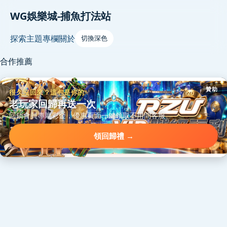
WG娛樂城-捕魚打法站
探索
主題
專欄
關於
切換深色
合作推薦
贊助
很久沒回來？這包是你的
老玩家回歸再送一次
回鍋會員專屬彩金，優惠頁面一鍵領取不用問客服。
領回歸禮 →