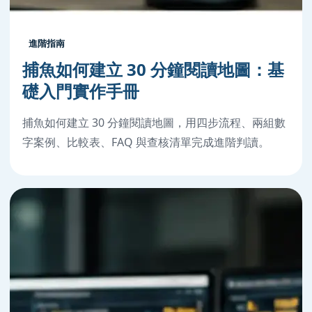
進階指南
捕魚如何建立 30 分鐘閱讀地圖：基
礎入門實作手冊
捕魚如何建立 30 分鐘閱讀地圖，用四步流程、兩組數
字案例、比較表、FAQ 與查核清單完成進階判讀。