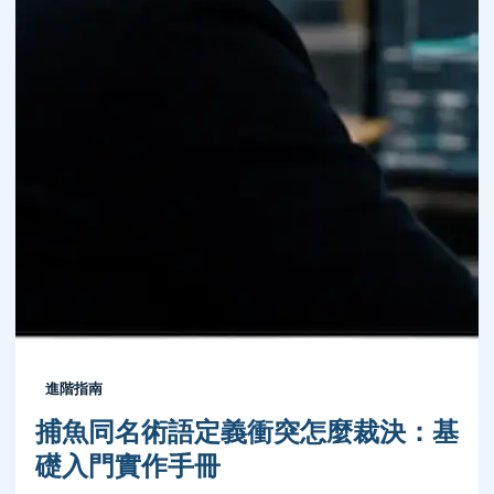
進階指南
捕魚同名術語定義衝突怎麼裁決：基
礎入門實作手冊