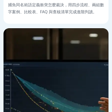
捕魚同名術語定義衝突怎麼裁決，用四步流程、兩組數
字案例、比較表、FAQ 與查核清單完成進階判讀。