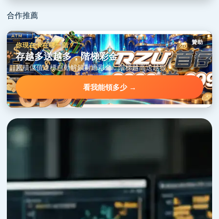
合作推薦
贊助
你現在卡在哪一階？
存越多送越多，階梯彩金
累積儲值達標自動解鎖對應彩金，階梯越高送越狠。
看我能領多少 →