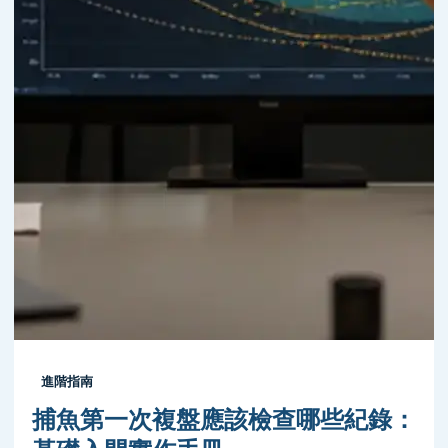
進階指南
捕魚第一次複盤應該檢查哪些紀錄：