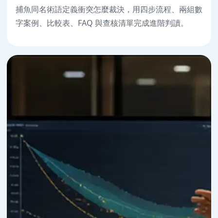
捕魚同名術語定義衝突怎麼裁決，用四步流程、兩組數
字案例、比較表、FAQ 與查核清單完成進階判讀。