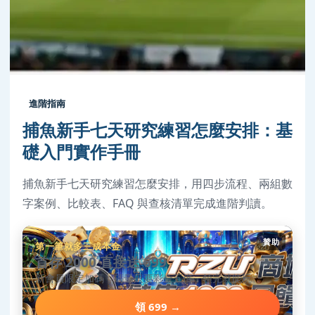
進階指南
捕魚新手七天研究練習怎麼安排：基
礎入門實作手冊
捕魚新手七天研究練習怎麼安排，用四步流程、兩組數
字案例、比較表、FAQ 與查核清單完成進階判讀。
贊助
第一筆就多三成本金
首存 2000 直接送 699
新會員限定加碼，碼量只要彩金五倍，領完就能玩。
領 699 →