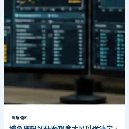
進階指南
捕魚資訊到什麼程度才足以做決定：