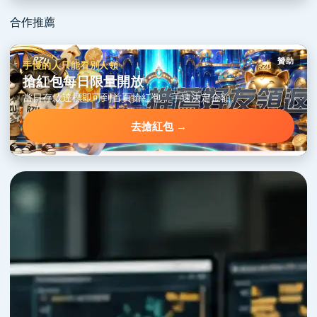
合作推薦
贊助
手慢的人只能看別人領
搶紅包每日限量開放
當日存款達標即可到首頁搶紅包，手速決定金額。
去搶紅包 →