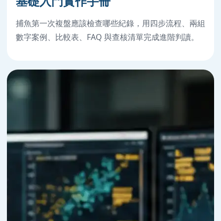
基礎入門實作手冊
捕魚第一次複盤應該檢查哪些紀錄，用四步流程、兩組
數字案例、比較表、FAQ 與查核清單完成進階判讀。