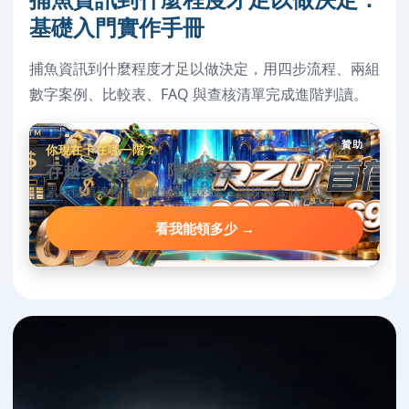
基礎入門實作手冊
捕魚資訊到什麼程度才足以做決定，用四步流程、兩組
數字案例、比較表、FAQ 與查核清單完成進階判讀。
贊助
你現在卡在哪一階？
存越多送越多，階梯彩金
累積儲值達標自動解鎖對應彩金，階梯越高送越狠。
看我能領多少 →