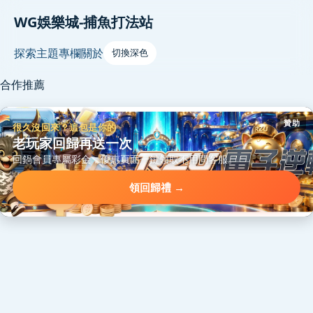
WG娛樂城-捕魚打法站
探索
主題
專欄
關於
切換深色
合作推薦
贊助
很久沒回來？這包是你的
老玩家回歸再送一次
回鍋會員專屬彩金，優惠頁面一鍵領取不用問客服。
領回歸禮 →