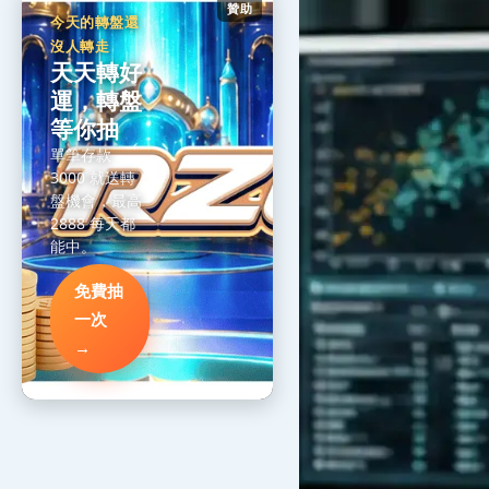
贊助
今天的轉盤還
沒人轉走
天天轉好
運，轉盤
等你抽
單筆存款
3000 就送轉
盤機會，最高
2888 每天都
能中。
免費抽
一次
→