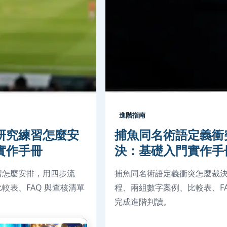
進階指南
研究練習怎麼安
捕魚同名術語定義衝
實作手冊
決：基礎入門實作手
習怎麼安排，用四步流
捕魚同名術語定義衝突怎麼裁
較表、FAQ 與查核清單
程、兩組數字案例、比較表、FA
完成進階判讀。