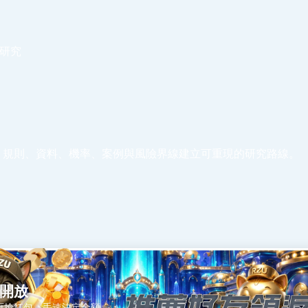
篇研究
、規則、資料、機率、案例與風險界線建立可重現的研究路線。
開放
頁搶紅包，手速決定金額。