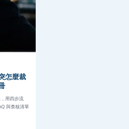
突怎麼裁
冊
決，用四步流
Q 與查核清單