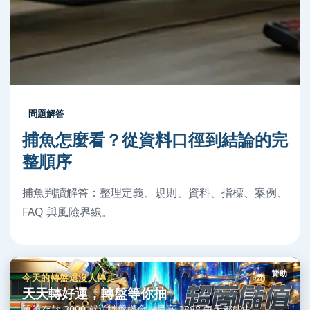
問題解答
捕魚怎麼看？從資料口徑到結論的完
整順序
捕魚判讀解答：整理定義、規則、資料、指標、案例、
FAQ 與風險界線。
贊助
今天的轉盤還沒人轉走
天天轉好運，轉盤等你抽
單筆存款 3000 就送轉盤機會，最高 2888 每天都能中。