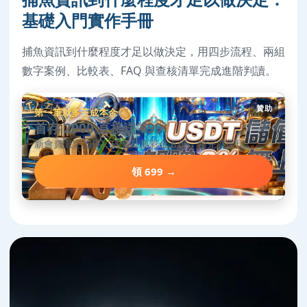
基礎入門實作手冊
捕魚資訊到什麼程度才足以做決定，用四步流程、兩組
數字案例、比較表、FAQ 與查核清單完成進階判讀。
贊助
第一筆就多三成本金
首存 2000 直接送 699
新會員限定加碼，碼量只要彩金五倍，領完就能玩。
領 699 →