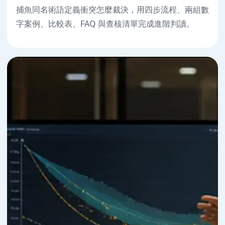
捕魚同名術語定義衝突怎麼裁決，用四步流程、兩組數
字案例、比較表、FAQ 與查核清單完成進階判讀。