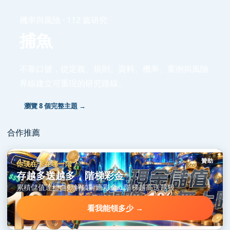
機率與風險 · 112 篇研究
捕魚
不靠口號，從定義、規則、資料、機率、案例與風險
界線建立可重現的研究路線。
瀏覽 8 個完整主題 →
合作推薦
贊助
你現在卡在哪一階？
存越多送越多，階梯彩金
累積儲值達標自動解鎖對應彩金，階梯越高送越狠。
看我能領多少 →