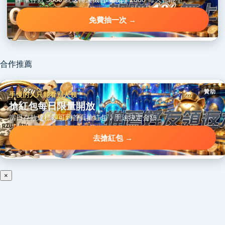
免費抽一次 →
合作推薦
贊助
手慢的人只能看別人領
搶紅包每日限量開放
當日存款達標即可到首頁搶紅包，手速決定金額。
去搶紅包 →
×