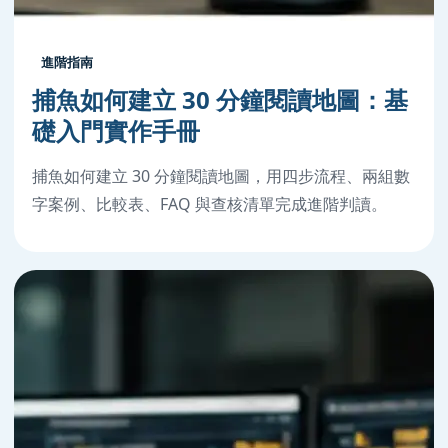
進階指南
捕魚如何建立 30 分鐘閱讀地圖：基
礎入門實作手冊
捕魚如何建立 30 分鐘閱讀地圖，用四步流程、兩組數
字案例、比較表、FAQ 與查核清單完成進階判讀。