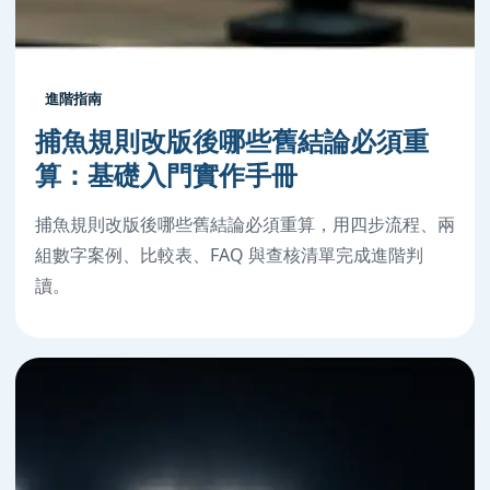
進階指南
捕魚規則改版後哪些舊結論必須重
算：基礎入門實作手冊
捕魚規則改版後哪些舊結論必須重算，用四步流程、兩
組數字案例、比較表、FAQ 與查核清單完成進階判
讀。