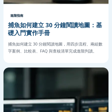
進階指南
捕魚如何建立 30 分鐘閱讀地圖：基
礎入門實作手冊
捕魚如何建立 30 分鐘閱讀地圖，用四步流程、兩組數
字案例、比較表、FAQ 與查核清單完成進階判讀。