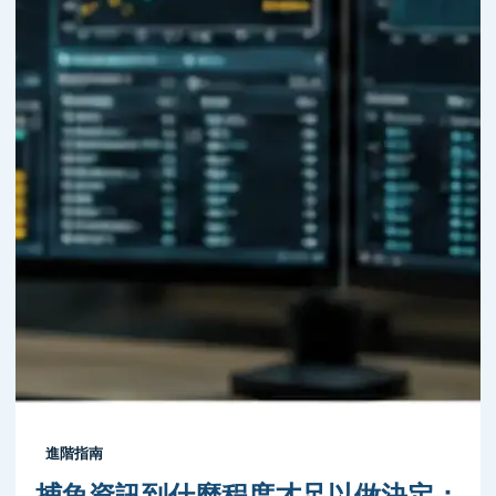
進階指南
捕魚資訊到什麼程度才足以做決定：