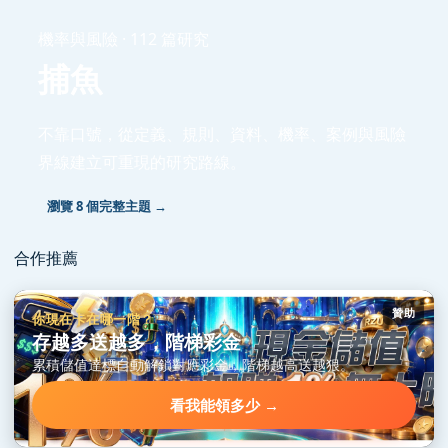
機率與風險 · 112 篇研究
捕魚
不靠口號，從定義、規則、資料、機率、案例與風險
界線建立可重現的研究路線。
瀏覽 8 個完整主題 →
合作推薦
贊助
你現在卡在哪一階？
存越多送越多，階梯彩金
累積儲值達標自動解鎖對應彩金，階梯越高送越狠。
看我能領多少 →