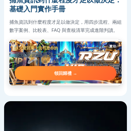
基礎入門實作手冊
捕魚資訊到什麼程度才足以做決定，用四步流程、兩組
數字案例、比較表、FAQ 與查核清單完成進階判讀。
贊助
很久沒回來？這包是你的
老玩家回歸再送一次
回鍋會員專屬彩金，優惠頁面一鍵領取不用問客服。
領回歸禮 →