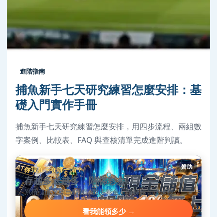
進階指南
捕魚新手七天研究練習怎麼安排：基
礎入門實作手冊
捕魚新手七天研究練習怎麼安排，用四步流程、兩組數
字案例、比較表、FAQ 與查核清單完成進階判讀。
贊助
你現在卡在哪一階？
存越多送越多，階梯彩金
累積儲值達標自動解鎖對應彩金，階梯越高送越狠。
看我能領多少 →