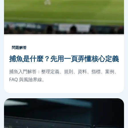
問題解答
捕魚是什麼？先用一頁弄懂核心定義
捕魚入門解答：整理定義、規則、資料、指標、案例、
FAQ 與風險界線。