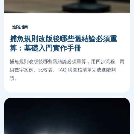
進階指南
捕魚規則改版後哪些舊結論必須重
算：基礎入門實作手冊
捕魚規則改版後哪些舊結論必須重算，用四步流程、兩
組數字案例、比較表、FAQ 與查核清單完成進階判
讀。