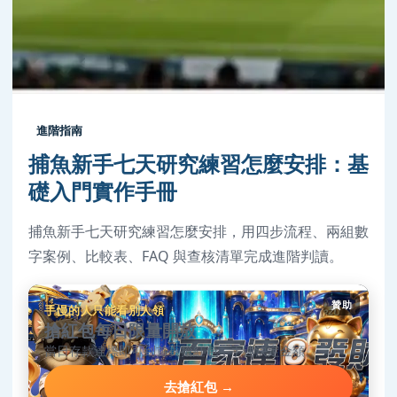
進階指南
捕魚新手七天研究練習怎麼安排：基
礎入門實作手冊
捕魚新手七天研究練習怎麼安排，用四步流程、兩組數
字案例、比較表、FAQ 與查核清單完成進階判讀。
贊助
手慢的人只能看別人領
搶紅包每日限量開放
當日存款達標即可到首頁搶紅包，手速決定金額。
去搶紅包 →