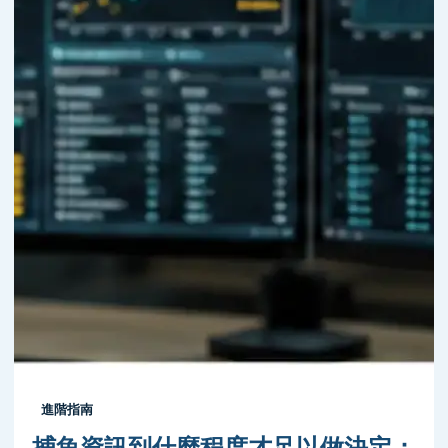
進階指南
捕魚資訊到什麼程度才足以做決定：