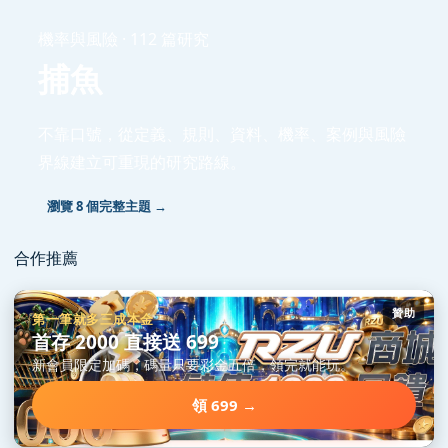
機率與風險 · 112 篇研究
捕魚
不靠口號，從定義、規則、資料、機率、案例與風險
界線建立可重現的研究路線。
瀏覽 8 個完整主題 →
合作推薦
贊助
第一筆就多三成本金
首存 2000 直接送 699
新會員限定加碼，碼量只要彩金五倍，領完就能玩。
領 699 →