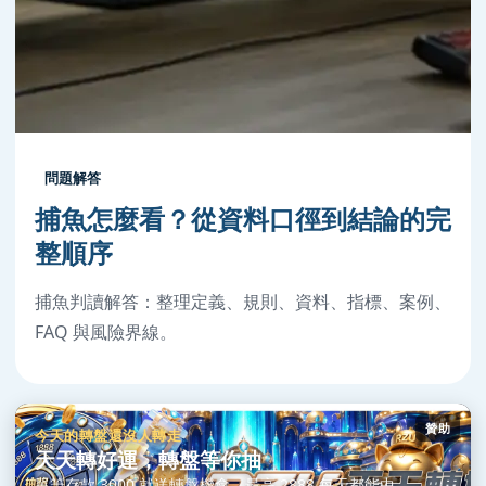
問題解答
捕魚怎麼看？從資料口徑到結論的完
整順序
捕魚判讀解答：整理定義、規則、資料、指標、案例、
FAQ 與風險界線。
贊助
今天的轉盤還沒人轉走
天天轉好運，轉盤等你抽
單筆存款 3000 就送轉盤機會，最高 2888 每天都能中。