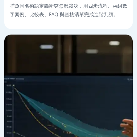
捕魚同名術語定義衝突怎麼裁決，用四步流程、兩組數
字案例、比較表、FAQ 與查核清單完成進階判讀。