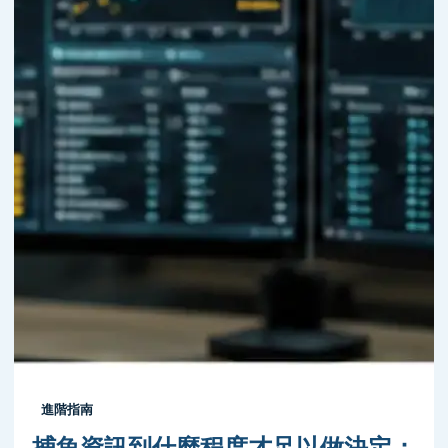
進階指南
捕魚資訊到什麼程度才足以做決定：