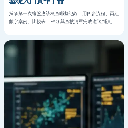
基礎入門實作手冊
捕魚第一次複盤應該檢查哪些紀錄，用四步流程、兩組
數字案例、比較表、FAQ 與查核清單完成進階判讀。