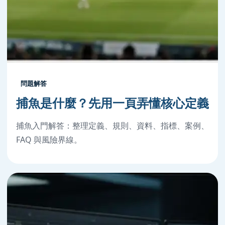
問題解答
捕魚是什麼？先用一頁弄懂核心定義
捕魚入門解答：整理定義、規則、資料、指標、案例、
FAQ 與風險界線。