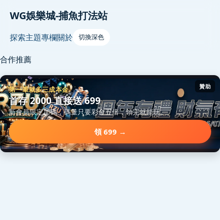
WG娛樂城-捕魚打法站
探索
主題
專欄
關於
切換深色
合作推薦
贊助
第一筆就多三成本金
首存 2000 直接送 699
新會員限定加碼，碼量只要彩金五倍，領完就能玩。
領 699 →