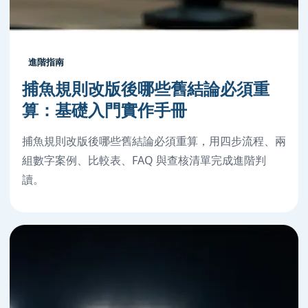
進階指南
捕魚規則改版後哪些舊結論必須重
算：基礎入門實作手冊
捕魚規則改版後哪些舊結論必須重算，用四步流程、兩
組數字案例、比較表、FAQ 與查核清單完成進階判
讀。