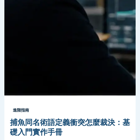
進階指南
捕魚同名術語定義衝突怎麼裁決：基
礎入門實作手冊