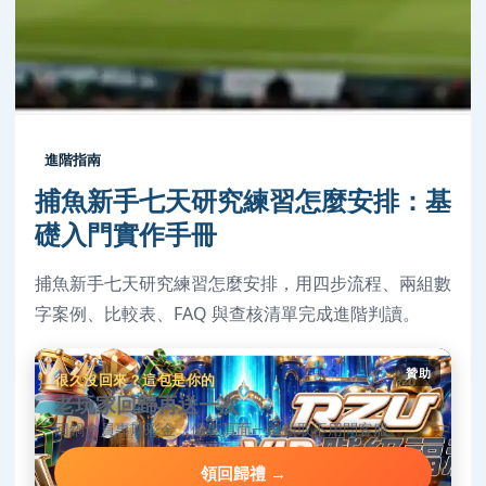
進階指南
捕魚新手七天研究練習怎麼安排：基
礎入門實作手冊
捕魚新手七天研究練習怎麼安排，用四步流程、兩組數
字案例、比較表、FAQ 與查核清單完成進階判讀。
贊助
很久沒回來？這包是你的
老玩家回歸再送一次
回鍋會員專屬彩金，優惠頁面一鍵領取不用問客服。
領回歸禮 →