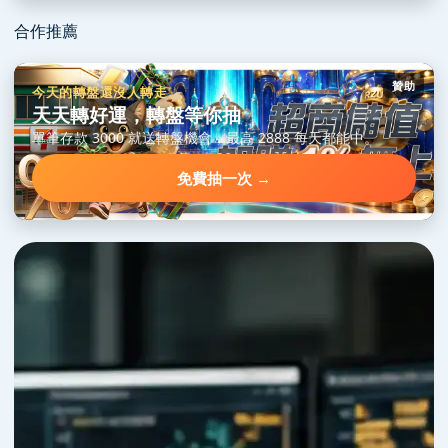
合作推薦
贊助
今天的轉盤還沒人轉走
天天轉好運，轉盤等你抽
單筆存款 3000 就送轉盤機會，最高 2888 每天都能中。
免費抽一次 →