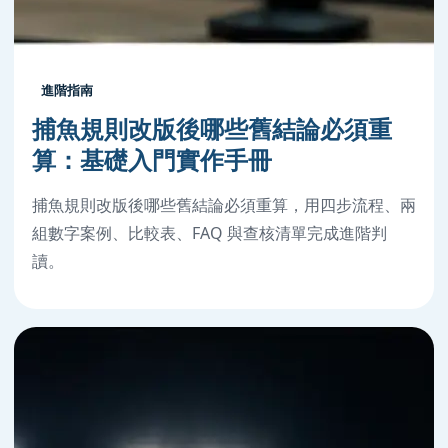
進階指南
捕魚規則改版後哪些舊結論必須重
算：基礎入門實作手冊
捕魚規則改版後哪些舊結論必須重算，用四步流程、兩
組數字案例、比較表、FAQ 與查核清單完成進階判
讀。