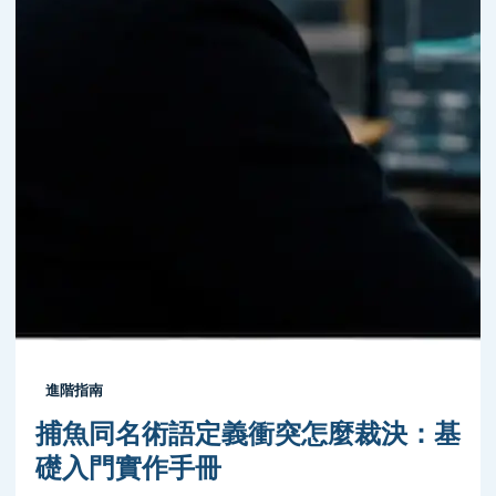
進階指南
捕魚同名術語定義衝突怎麼裁決：基
礎入門實作手冊