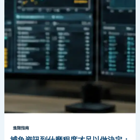
進階指南
捕魚資訊到什麼程度才足以做決定：