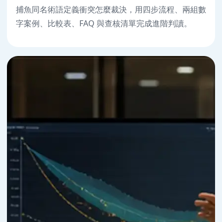
捕魚同名術語定義衝突怎麼裁決，用四步流程、兩組數
字案例、比較表、FAQ 與查核清單完成進階判讀。