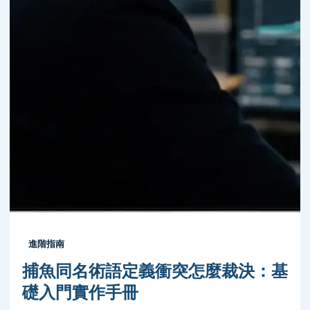
進階指南
捕魚同名術語定義衝突怎麼裁決：基
礎入門實作手冊