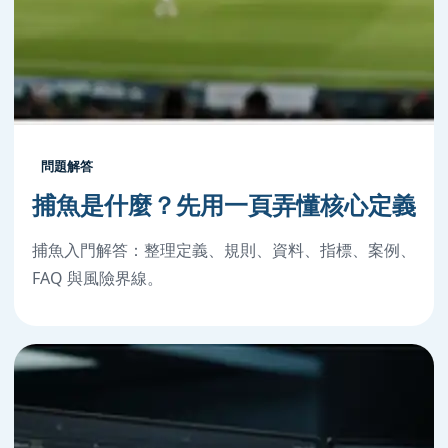
問題解答
捕魚是什麼？先用一頁弄懂核心定義
捕魚入門解答：整理定義、規則、資料、指標、案例、
FAQ 與風險界線。