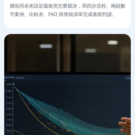
捕魚同名術語定義衝突怎麼裁決，用四步流程、兩組數
字案例、比較表、FAQ 與查核清單完成進階判讀。