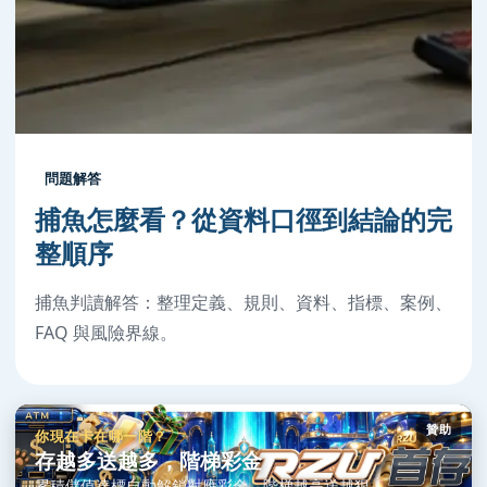
問題解答
捕魚怎麼看？從資料口徑到結論的完
整順序
捕魚判讀解答：整理定義、規則、資料、指標、案例、
FAQ 與風險界線。
贊助
你現在卡在哪一階？
存越多送越多，階梯彩金
累積儲值達標自動解鎖對應彩金，階梯越高送越狠。