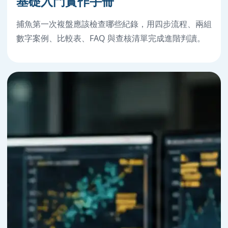
基礎入門實作手冊
捕魚第一次複盤應該檢查哪些紀錄，用四步流程、兩組
數字案例、比較表、FAQ 與查核清單完成進階判讀。