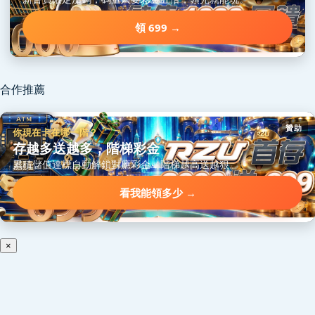
領 699 →
合作推薦
贊助
你現在卡在哪一階？
存越多送越多，階梯彩金
累積儲值達標自動解鎖對應彩金，階梯越高送越狠。
看我能領多少 →
×