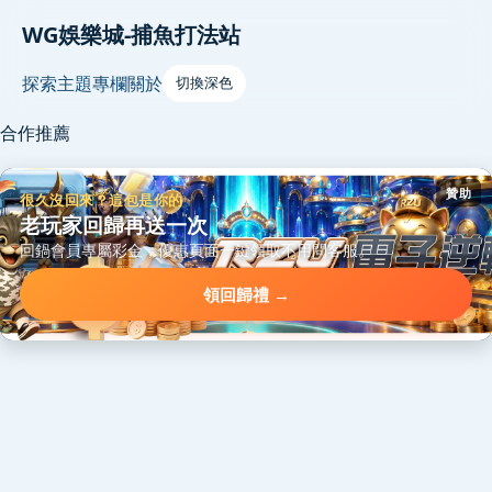
WG娛樂城-捕魚打法站
探索
主題
專欄
關於
切換深色
合作推薦
贊助
很久沒回來？這包是你的
老玩家回歸再送一次
回鍋會員專屬彩金，優惠頁面一鍵領取不用問客服。
領回歸禮 →