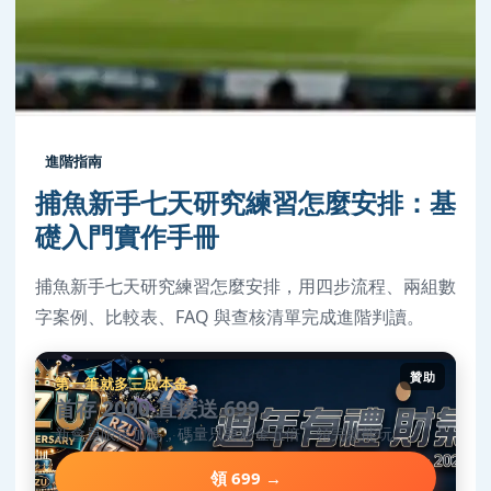
進階指南
捕魚新手七天研究練習怎麼安排：基
礎入門實作手冊
捕魚新手七天研究練習怎麼安排，用四步流程、兩組數
字案例、比較表、FAQ 與查核清單完成進階判讀。
贊助
第一筆就多三成本金
首存 2000 直接送 699
新會員限定加碼，碼量只要彩金五倍，領完就能玩。
領 699 →