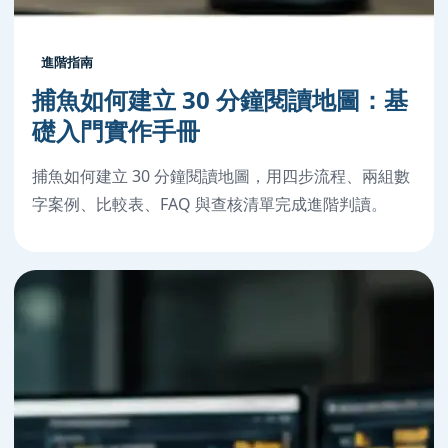
進階指南
捕魚如何建立 30 分鐘閱讀地圖：基
礎入門實作手冊
捕魚如何建立 30 分鐘閱讀地圖，用四步流程、兩組數
字案例、比較表、FAQ 與查核清單完成進階判讀。