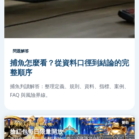
問題解答
捕魚怎麼看？從資料口徑到結論的完
整順序
捕魚判讀解答：整理定義、規則、資料、指標、案例、
FAQ 與風險界線。
贊助
手慢的人只能看別人領
搶紅包每日限量開放
當日存款達標即可到首頁搶紅包，手速決定金額。