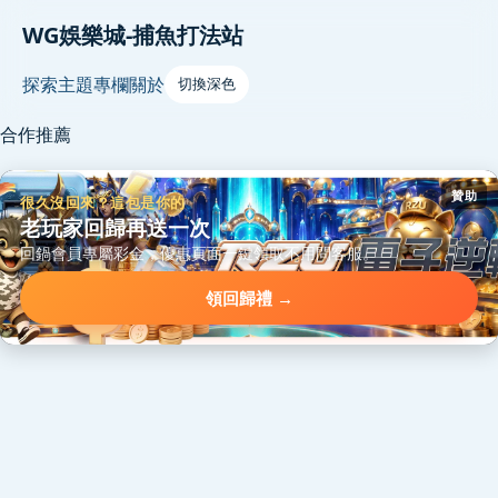
WG娛樂城-捕魚打法站
探索
主題
專欄
關於
切換深色
合作推薦
贊助
很久沒回來？這包是你的
老玩家回歸再送一次
回鍋會員專屬彩金，優惠頁面一鍵領取不用問客服。
領回歸禮 →