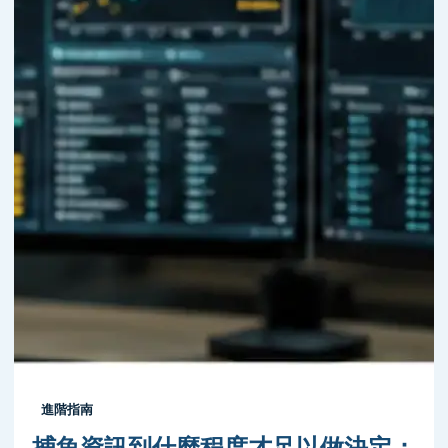
進階指南
捕魚資訊到什麼程度才足以做決定：