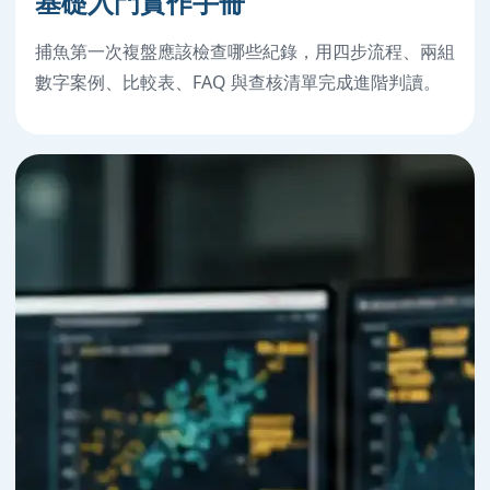
基礎入門實作手冊
捕魚第一次複盤應該檢查哪些紀錄，用四步流程、兩組
數字案例、比較表、FAQ 與查核清單完成進階判讀。