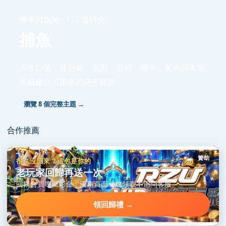
機率與風險 · 112 篇研究
捕魚
不靠口號，從定義、規則、資料、機率、案例與風險
界線建立可重現的研究路線。
瀏覽 8 個完整主題 →
合作推薦
贊助
很久沒回來？這包是你的
老玩家回歸再送一次
回鍋會員專屬彩金，優惠頁面一鍵領取不用問客服。
領回歸禮 →