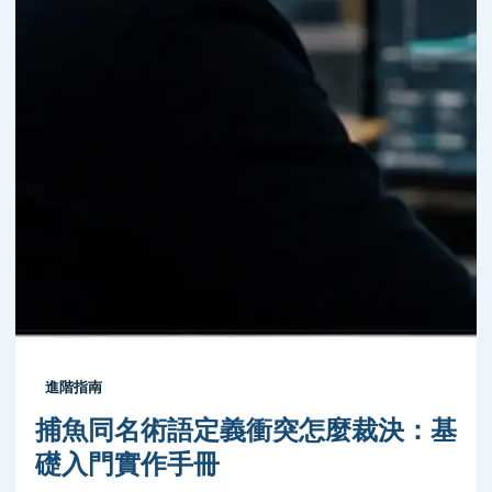
進階指南
捕魚同名術語定義衝突怎麼裁決：基
礎入門實作手冊