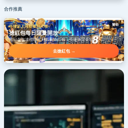
合作推薦
贊助
手慢的人只能看別人領
搶紅包每日限量開放
當日存款達標即可到首頁搶紅包，手速決定金額。
去搶紅包 →