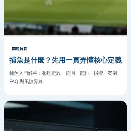
問題解答
捕魚是什麼？先用一頁弄懂核心定義
捕魚入門解答：整理定義、規則、資料、指標、案例、
FAQ 與風險界線。