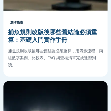
進階指南
捕魚規則改版後哪些舊結論必須重
算：基礎入門實作手冊
捕魚規則改版後哪些舊結論必須重算，用四步流程、兩
組數字案例、比較表、FAQ 與查核清單完成進階判
讀。