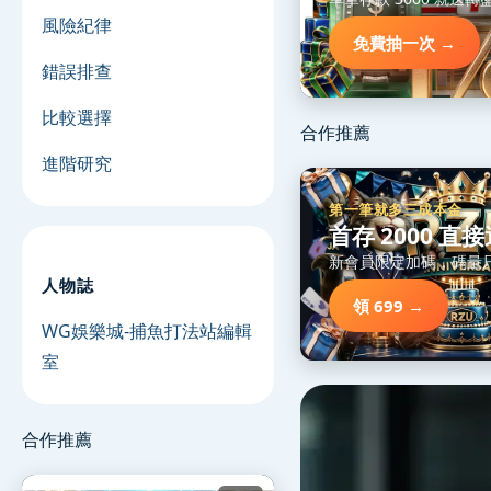
風險紀律
免費抽一次 →
錯誤排查
比較選擇
合作推薦
進階研究
第一筆就多三成本金
首存 2000 直接
新會員限定加碼，碼量
人物誌
領 699 →
WG娛樂城-捕魚打法站編輯
室
合作推薦