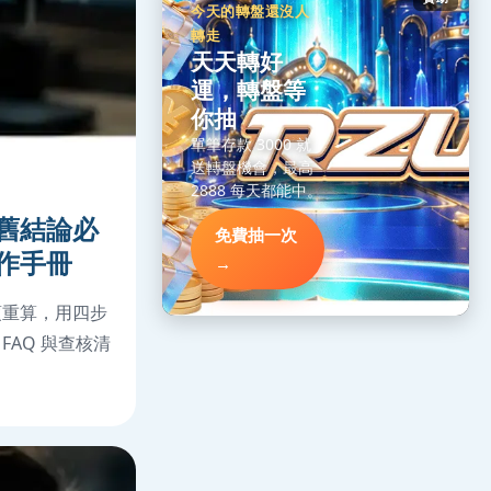
今天的轉盤還沒人
轉走
天天轉好
運，轉盤等
你抽
單筆存款 3000 就
送轉盤機會，最高
2888 每天都能中。
舊結論必
免費抽一次
作手冊
→
須重算，用四步
AQ 與查核清