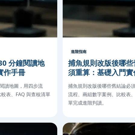
進階指南
30 分鐘閱讀地
捕魚規則改版後哪些
實作手冊
須重算：基礎入門實
分鐘閱讀地圖，用四步流
捕魚規則改版後哪些舊結論必
較表、FAQ 與查核清單
流程、兩組數字案例、比較表、F
單完成進階判讀。