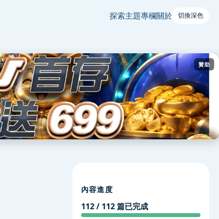
探索
主題
專欄
關於
切換深色
贊助
內容進度
112 / 112 篇已完成