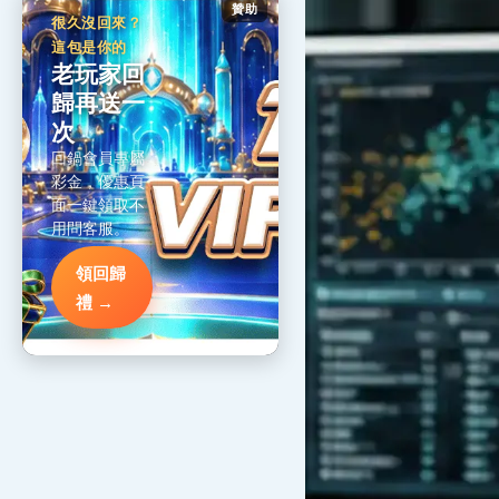
贊助
很久沒回來？
這包是你的
老玩家回
歸再送一
次
回鍋會員專屬
彩金，優惠頁
面一鍵領取不
用問客服。
領回歸
禮 →