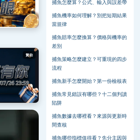
捕魚怎麼算？公式、輸入與誤差帶
捕魚機率如何理解？別把短期結果
當規律
捕魚賠率怎麼換算？價格與機率的
差別
贊助
捕魚策略怎麼建立？可重現的四步
流程
捕魚新手怎麼開始？第一份檢核表
捕魚常見錯誤有哪些？十二個判讀
陷阱
捕魚數據去哪裡看？來源與更新時
間查核
捕魚哪些指標值得看？先分主因與