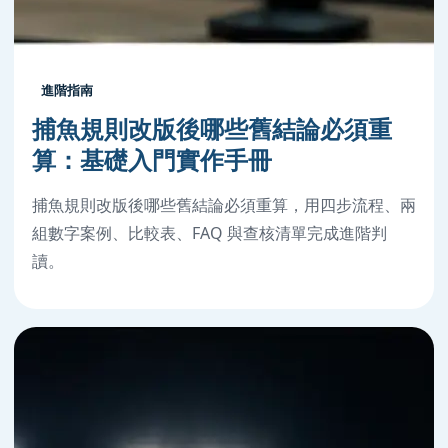
進階指南
捕魚規則改版後哪些舊結論必須重
算：基礎入門實作手冊
捕魚規則改版後哪些舊結論必須重算，用四步流程、兩
組數字案例、比較表、FAQ 與查核清單完成進階判
讀。