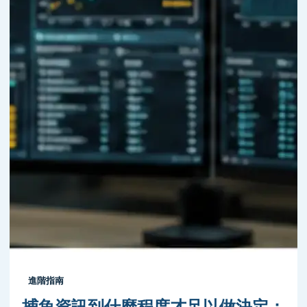
進階指南
捕魚資訊到什麼程度才足以做決定：