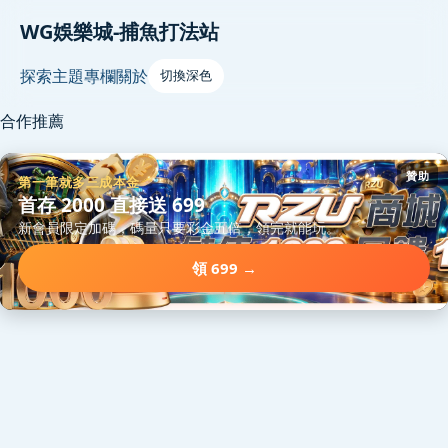
WG娛樂城-捕魚打法站
探索
主題
專欄
關於
切換深色
合作推薦
贊助
第一筆就多三成本金
首存 2000 直接送 699
新會員限定加碼，碼量只要彩金五倍，領完就能玩。
領 699 →