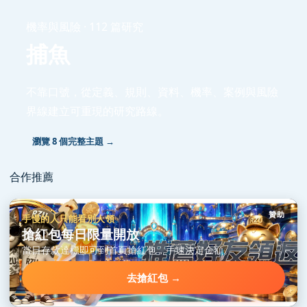
機率與風險 · 112 篇研究
捕魚
不靠口號，從定義、規則、資料、機率、案例與風險
界線建立可重現的研究路線。
瀏覽 8 個完整主題 →
合作推薦
贊助
手慢的人只能看別人領
搶紅包每日限量開放
當日存款達標即可到首頁搶紅包，手速決定金額。
去搶紅包 →