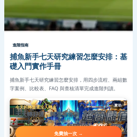
進階指南
捕魚新手七天研究練習怎麼安排：基
礎入門實作手冊
捕魚新手七天研究練習怎麼安排，用四步流程、兩組數
字案例、比較表、FAQ 與查核清單完成進階判讀。
贊助
今天的轉盤還沒人轉走
天天轉好運，轉盤等你抽
單筆存款 3000 就送轉盤機會，最高 2888 每天都能中。
免費抽一次 →