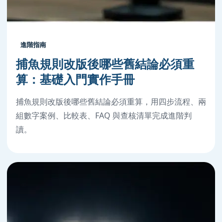
進階指南
捕魚規則改版後哪些舊結論必須重
算：基礎入門實作手冊
捕魚規則改版後哪些舊結論必須重算，用四步流程、兩
組數字案例、比較表、FAQ 與查核清單完成進階判
讀。