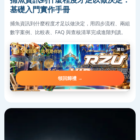
基礎入門實作手冊
捕魚資訊到什麼程度才足以做決定，用四步流程、兩組
數字案例、比較表、FAQ 與查核清單完成進階判讀。
贊助
很久沒回來？這包是你的
老玩家回歸再送一次
回鍋會員專屬彩金，優惠頁面一鍵領取不用問客服。
領回歸禮 →