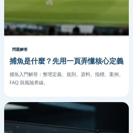
問題解答
捕魚是什麼？先用一頁弄懂核心定義
捕魚入門解答：整理定義、規則、資料、指標、案例、
FAQ 與風險界線。