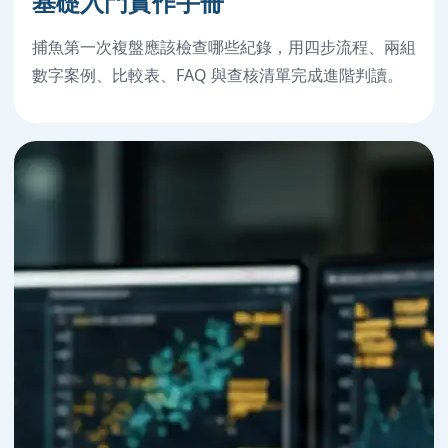
基礎入門實作手冊
捕魚第一次複盤應該檢查哪些紀錄，用四步流程、兩組
數字案例、比較表、FAQ 與查核清單完成進階判讀。