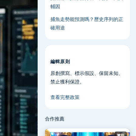
輔因
捕魚走勢能預測嗎？歷史序列的正
確用途
編輯原則
原創撰寫、標示假設、保留未知、
禁止獲利保證。
查看完整政策
合作推薦
贊助