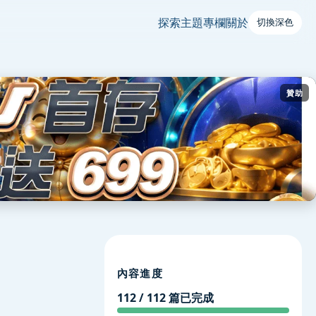
探索
主題
專欄
關於
切換深色
贊助
內容進度
112 / 112 篇已完成