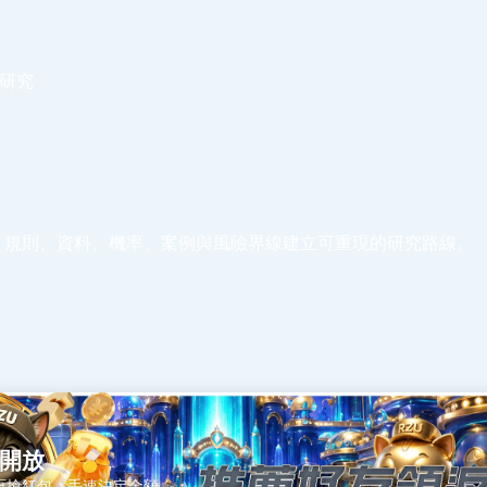
篇研究
、規則、資料、機率、案例與風險界線建立可重現的研究路線。
開放
頁搶紅包，手速決定金額。