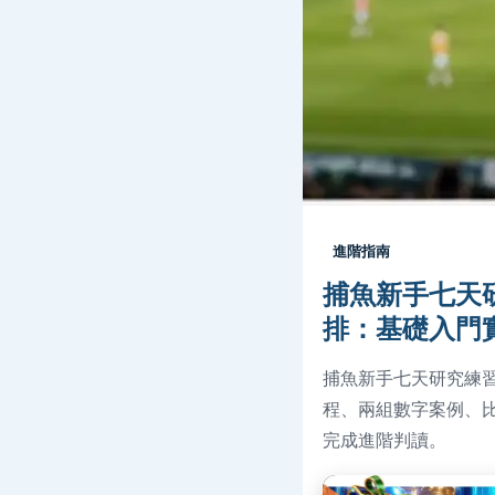
進階指南
捕魚新手七天
排：基礎入門
捕魚新手七天研究練
程、兩組數字案例、比
完成進階判讀。