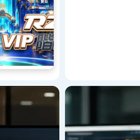
贊助
你的
送
優
問