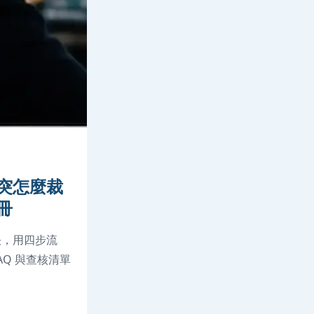
突怎麼裁
冊
決，用四步流
Q 與查核清單