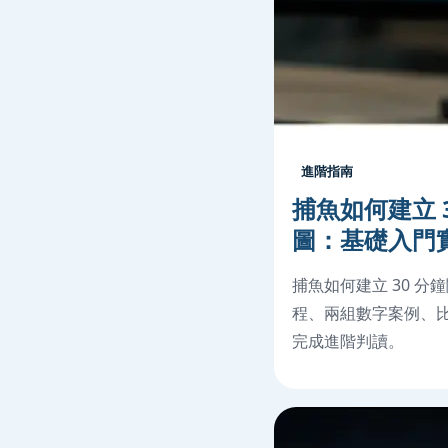
進階指南
捕魚如何建立 
圖：基礎入門
捕魚如何建立 30 
程、兩組數字案例、比
完成進階判讀。