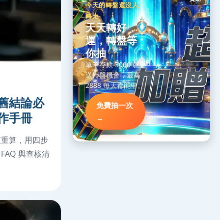
今天的轉盤還沒人
轉走
天天轉好
運，轉盤等
你抽
單筆存款 3000 就
送轉盤機會，最高
2888 每天都能中。
舊結論必
免費抽一次
作手冊
→
須重算，用四步
AQ 與查核清