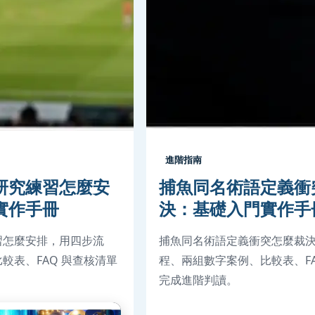
進階指南
研究練習怎麼安
捕魚同名術語定義衝
實作手冊
決：基礎入門實作手
習怎麼安排，用四步流
捕魚同名術語定義衝突怎麼裁
較表、FAQ 與查核清單
程、兩組數字案例、比較表、FA
完成進階判讀。