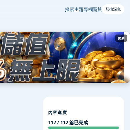
探索
主題
專欄
關於
切換深色
贊助
內容進度
112 / 112 篇已完成