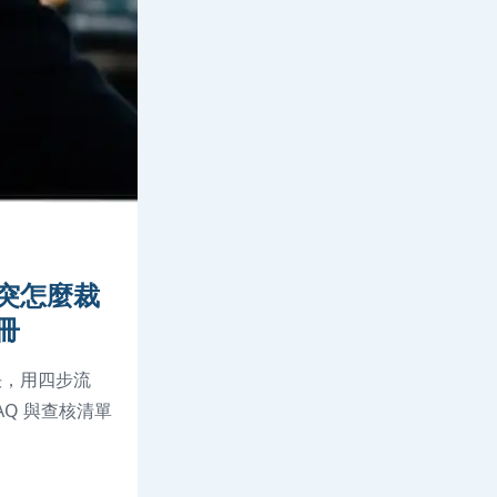
突怎麼裁
冊
決，用四步流
Q 與查核清單