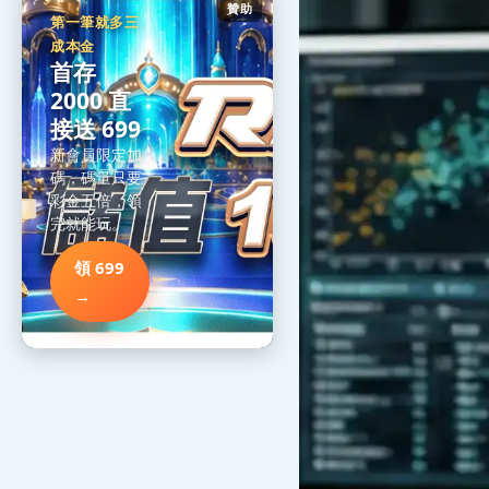
贊助
第一筆就多三
成本金
首存
2000 直
接送 699
新會員限定加
碼，碼量只要
彩金五倍，領
完就能玩。
領 699
→