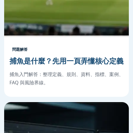
問題解答
捕魚是什麼？先用一頁弄懂核心定義
捕魚入門解答：整理定義、規則、資料、指標、案例、
FAQ 與風險界線。