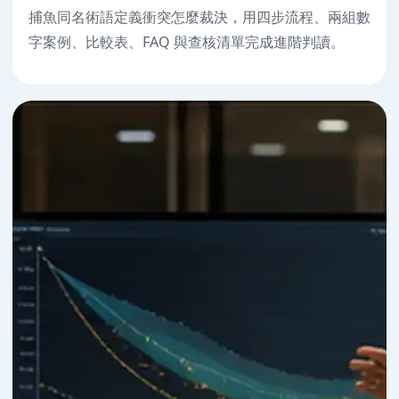
捕魚同名術語定義衝突怎麼裁決，用四步流程、兩組數
字案例、比較表、FAQ 與查核清單完成進階判讀。