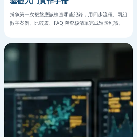
基礎入門實作手冊
捕魚第一次複盤應該檢查哪些紀錄，用四步流程、兩組
數字案例、比較表、FAQ 與查核清單完成進階判讀。