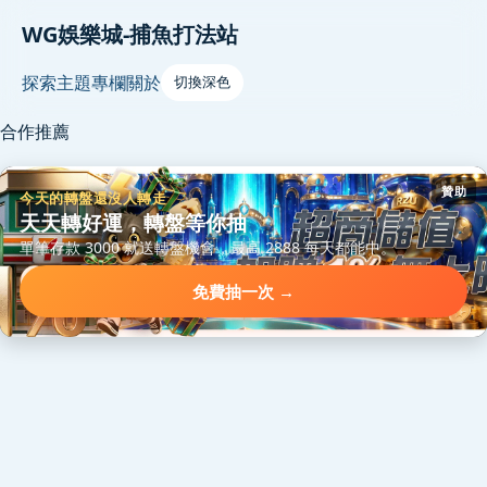
WG娛樂城-捕魚打法站
探索
主題
專欄
關於
切換深色
合作推薦
贊助
今天的轉盤還沒人轉走
天天轉好運，轉盤等你抽
單筆存款 3000 就送轉盤機會，最高 2888 每天都能中。
免費抽一次 →