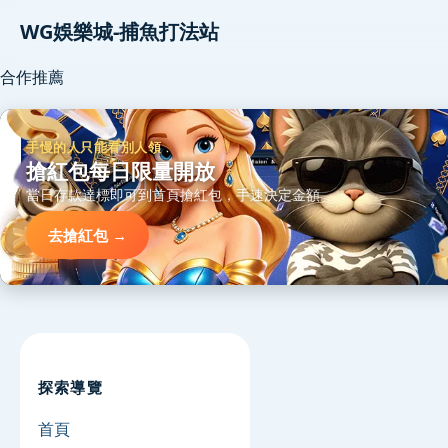
WG娛樂城-捕魚打法站
合作推薦
手慢的人只能看別人領
搶紅包每日限量開放
當日存款達標即可到首頁搶紅包，手速決定金額。
去搶紅包 →
探索導覽
首頁