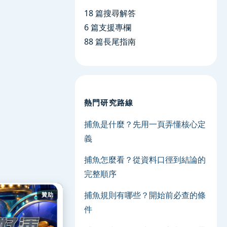
18 篇搜尋解答
6 篇支援專欄
88 篇長尾指南
熱門研究路線
捕魚是什麼？先用一頁弄懂核心定
義
捕魚怎麼看？從資料口徑到結論的
完整順序
捕魚規則有哪些？開始前必查的條
贊助
件