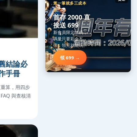
第一筆就多三成本
金
首存 2000 直
接送 699
新會員限定加碼，
碼量只要彩金五
倍，領完就能玩。
領 699 →
舊結論必
作手冊
須重算，用四步
AQ 與查核清