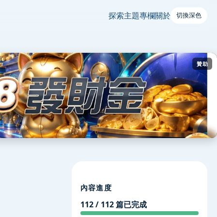
探索
主題
專欄
關於
切換深色
贊助
內容進度
112 / 112 篇已完成