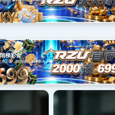
階梯彩金
對應彩金，階梯越高送越狠。