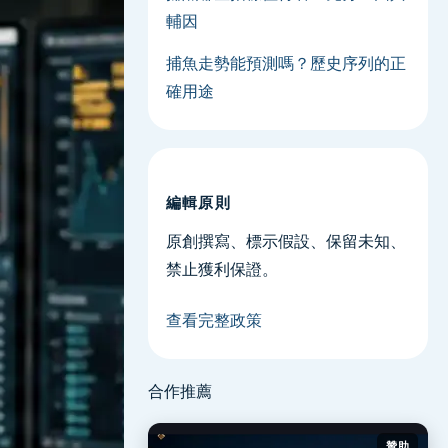
輔因
捕魚走勢能預測嗎？歷史序列的正
確用途
編輯原則
原創撰寫、標示假設、保留未知、
禁止獲利保證。
查看完整政策
合作推薦
贊助