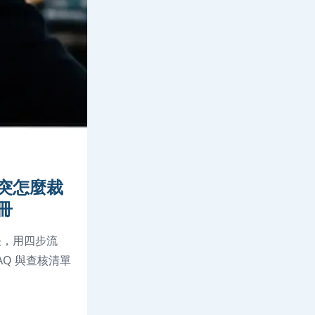
突怎麼裁
冊
決，用四步流
Q 與查核清單