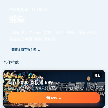
機率與風險 · 112 篇研究
捕魚
不靠口號，從定義、規則、資料、機率、案例與風險
界線建立可重現的研究路線。
瀏覽 8 個完整主題 →
合作推薦
贊助
第一筆就多三成本金
首存 2000 直接送 699
新會員限定加碼，碼量只要彩金五倍，領完就能玩。
領 699 →