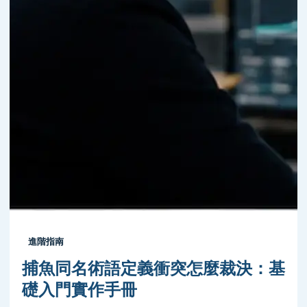
進階指南
捕魚同名術語定義衝突怎麼裁決：基
礎入門實作手冊