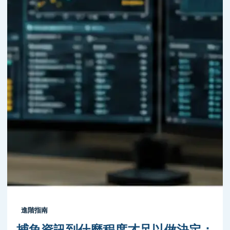
進階指南
捕魚資訊到什麼程度才足以做決定：