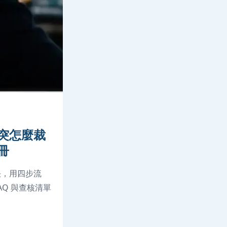
突怎麼裁
冊
決，用四步流
Q 與查核清單