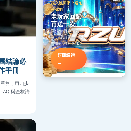
很久沒回來？這包
是你的
老玩家回歸
再送一次
回鍋會員專屬彩
金，優惠頁面一鍵
領取不用問客服。
領回歸禮
舊結論必
→
作手冊
須重算，用四步
AQ 與查核清