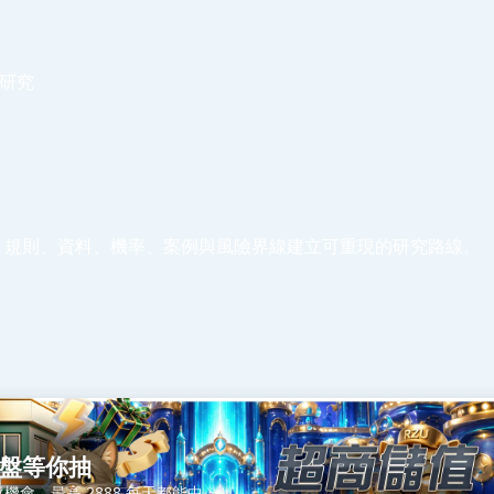
篇研究
、規則、資料、機率、案例與風險界線建立可重現的研究路線。
盤等你抽
盤機會，最高 2888 每天都能中。