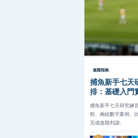
進階指南
捕魚新手七天
排：基礎入門
捕魚新手七天研究練
程、兩組數字案例、比
完成進階判讀。