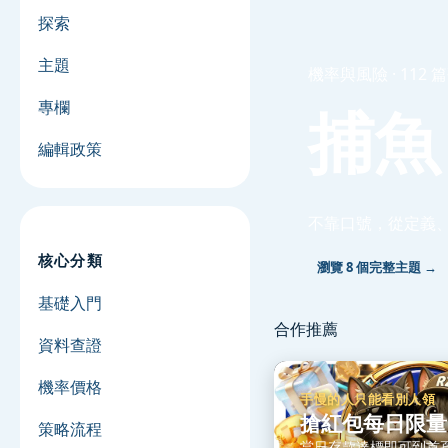
探索
主題
機率與風險 · 112 
捕魚
專欄
編輯政策
不靠口號，從定義
核心分類
瀏覽 8 個完整主題 →
基礎入門
合作推薦
資料查證
機率價格
手慢的人只能看別人領
搶紅包每日限量
策略流程
當日存款達標即可到首