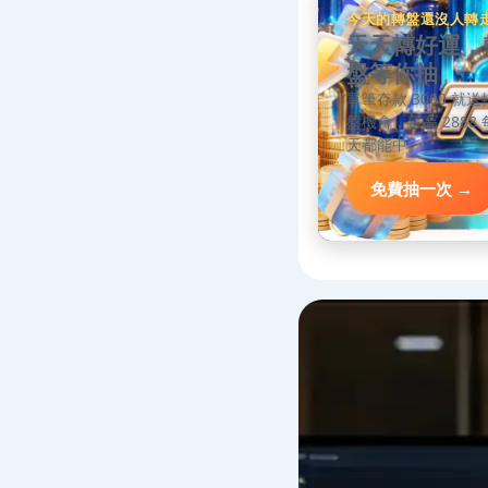
今天的轉盤還沒人轉
天天轉好運，
盤等你抽
單筆存款 3000 就送
盤機會，最高 2888 
天都能中。
免費抽一次 →