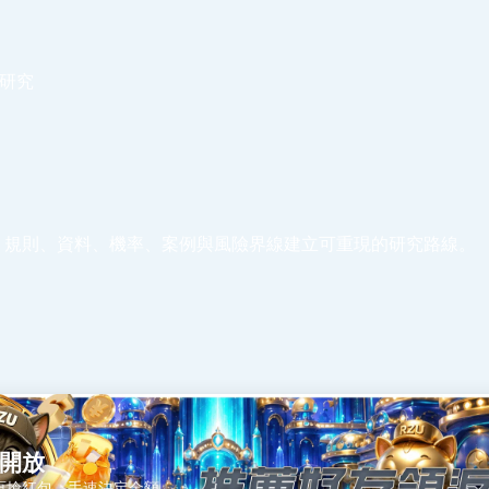
篇研究
、規則、資料、機率、案例與風險界線建立可重現的研究路線。
開放
頁搶紅包，手速決定金額。