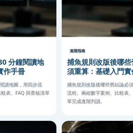
進階指南
30 分鐘閱讀地
捕魚規則改版後哪些
實作手冊
須重算：基礎入門實
分鐘閱讀地圖，用四步流
捕魚規則改版後哪些舊結論必
較表、FAQ 與查核清單
流程、兩組數字案例、比較表、F
單完成進階判讀。