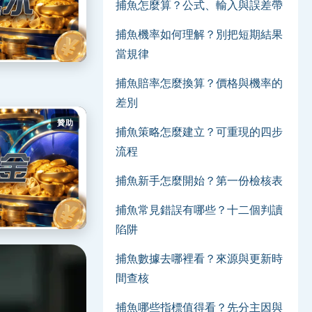
捕魚怎麼算？公式、輸入與誤差帶
捕魚機率如何理解？別把短期結果
當規律
捕魚賠率怎麼換算？價格與機率的
差別
贊助
捕魚策略怎麼建立？可重現的四步
流程
捕魚新手怎麼開始？第一份檢核表
捕魚常見錯誤有哪些？十二個判讀
陷阱
捕魚數據去哪裡看？來源與更新時
間查核
捕魚哪些指標值得看？先分主因與