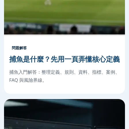
問題解答
捕魚是什麼？先用一頁弄懂核心定義
捕魚入門解答：整理定義、規則、資料、指標、案例、
FAQ 與風險界線。