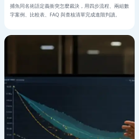
捕魚同名術語定義衝突怎麼裁決，用四步流程、兩組數
字案例、比較表、FAQ 與查核清單完成進階判讀。