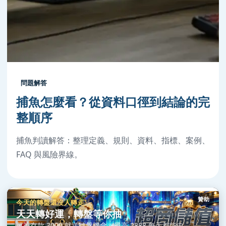
問題解答
捕魚怎麼看？從資料口徑到結論的完
整順序
捕魚判讀解答：整理定義、規則、資料、指標、案例、
FAQ 與風險界線。
贊助
今天的轉盤還沒人轉走
天天轉好運，轉盤等你抽
單筆存款 3000 就送轉盤機會，最高 2888 每天都能中。