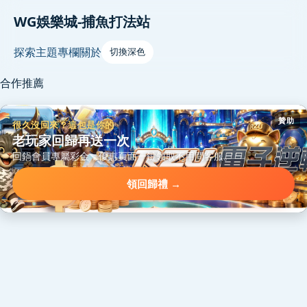
WG娛樂城-捕魚打法站
探索
主題
專欄
關於
切換深色
合作推薦
贊助
很久沒回來？這包是你的
老玩家回歸再送一次
回鍋會員專屬彩金，優惠頁面一鍵領取不用問客服。
領回歸禮 →