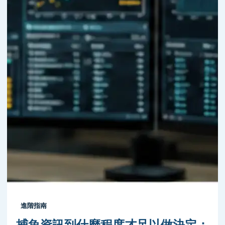
進階指南
捕魚資訊到什麼程度才足以做決定：