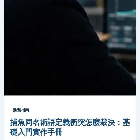
進階指南
捕魚同名術語定義衝突怎麼裁決：基
礎入門實作手冊