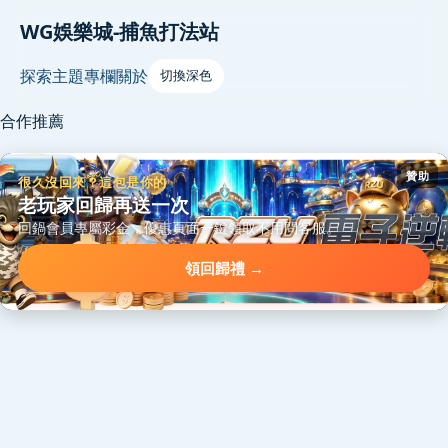
WG娛樂城-捕魚打法站
探索
主題
專欄
關於
切換深色
合作推薦
贊助
很久沒回來？這包是你的
老玩家回歸再送一次
回鍋會員專屬彩金，優惠頁面一鍵領取不用問客服。
領回歸禮 →