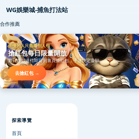
WG娛樂城-捕魚打法站
合作推薦
手慢的人只能看別人領
搶紅包每日限量開放
當日存款達標即可到首頁搶紅包，手速決定金額。
去搶紅包 →
探索導覽
首頁