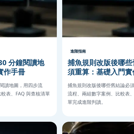
進階指南
30 分鐘閱讀地
捕魚規則改版後哪些
實作手冊
須重算：基礎入門實
分鐘閱讀地圖，用四步流
捕魚規則改版後哪些舊結論必
較表、FAQ 與查核清單
流程、兩組數字案例、比較表、F
單完成進階判讀。