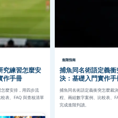
進階指南
研究練習怎麼安
捕魚同名術語定義衝
實作手冊
決：基礎入門實作手
習怎麼安排，用四步流
捕魚同名術語定義衝突怎麼裁
較表、FAQ 與查核清單
程、兩組數字案例、比較表、FA
完成進階判讀。