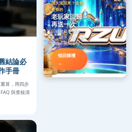
很久沒回來？這包
是你的
老玩家回歸
再送一次
回鍋會員專屬彩
金，優惠頁面一鍵
領取不用問客服。
領回歸禮
舊結論必
→
作手冊
須重算，用四步
AQ 與查核清