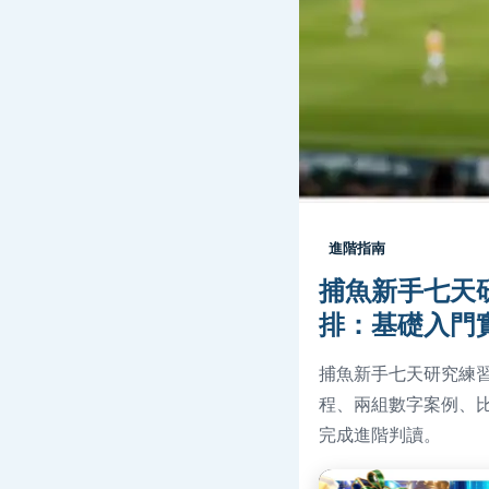
進階指南
捕魚新手七天
排：基礎入門
捕魚新手七天研究練
程、兩組數字案例、比
完成進階判讀。