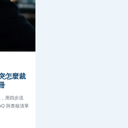
突怎麼裁
冊
決，用四步流
Q 與查核清單