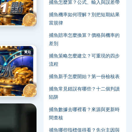
捕魚怎麼算？公式、輸入與誤差帶
捕魚機率如何理解？別把短期結果
當規律
捕魚賠率怎麼換算？價格與機率的
差別
贊助
捕魚策略怎麼建立？可重現的四步
流程
捕魚新手怎麼開始？第一份檢核表
捕魚常見錯誤有哪些？十二個判讀
陷阱
捕魚數據去哪裡看？來源與更新時
間查核
捕魚哪些指標值得看？先分主因與