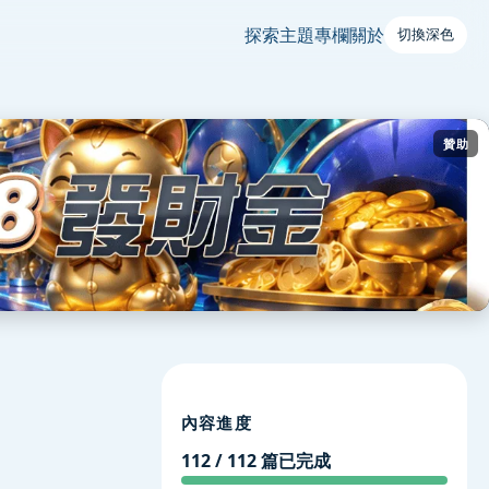
探索
主題
專欄
關於
切換深色
贊助
內容進度
112 / 112 篇已完成