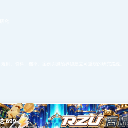
篇研究
、規則、資料、機率、案例與風險界線建立可重現的研究路線。
送 699
只要彩金五倍，領完就能玩。