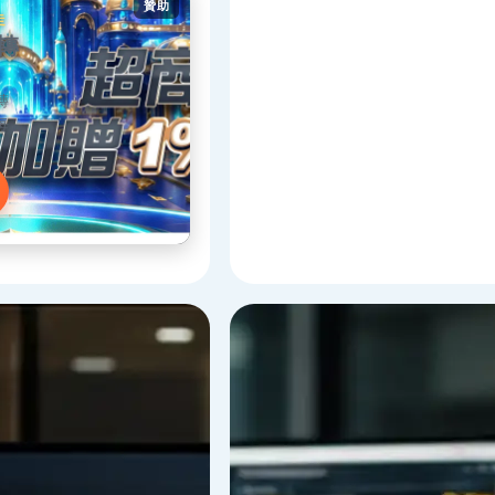
贊助
走
轉
轉
每