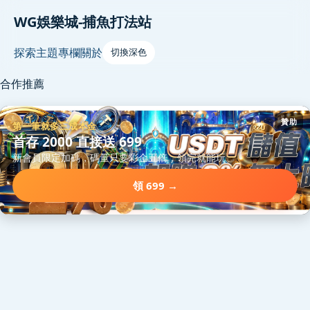
WG娛樂城-捕魚打法站
探索
主題
專欄
關於
切換深色
合作推薦
贊助
第一筆就多三成本金
首存 2000 直接送 699
新會員限定加碼，碼量只要彩金五倍，領完就能玩。
領 699 →