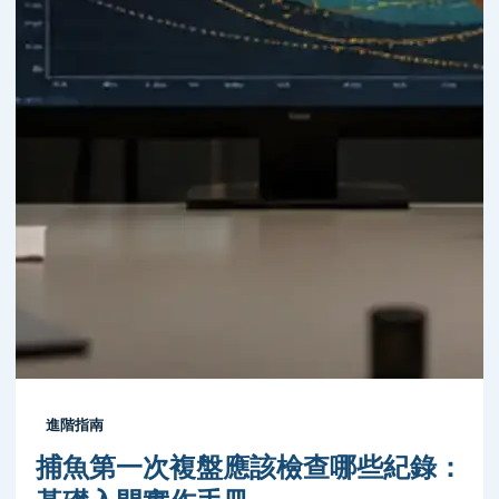
進階指南
捕魚第一次複盤應該檢查哪些紀錄：