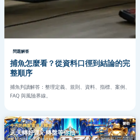
問題解答
捕魚怎麼看？從資料口徑到結論的完
整順序
捕魚判讀解答：整理定義、規則、資料、指標、案例、
FAQ 與風險界線。
贊助
今天的轉盤還沒人轉走
天天轉好運，轉盤等你抽
單筆存款 3000 就送轉盤機會，最高 2888 每天都能中。