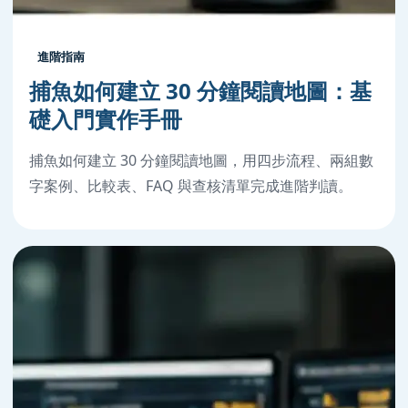
進階指南
捕魚如何建立 30 分鐘閱讀地圖：基
礎入門實作手冊
捕魚如何建立 30 分鐘閱讀地圖，用四步流程、兩組數
字案例、比較表、FAQ 與查核清單完成進階判讀。