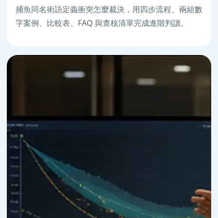
捕魚同名術語定義衝突怎麼裁決，用四步流程、兩組數
字案例、比較表、FAQ 與查核清單完成進階判讀。