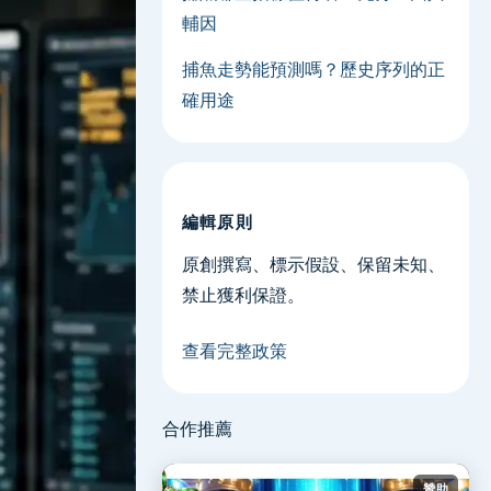
輔因
捕魚走勢能預測嗎？歷史序列的正
確用途
編輯原則
原創撰寫、標示假設、保留未知、
禁止獲利保證。
查看完整政策
合作推薦
贊助