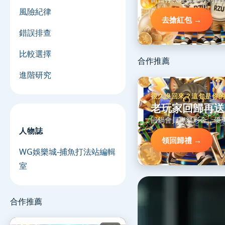
風險紀律
去搶紅包 →
錯誤排查
比較選擇
合作推薦
進階研究
很久沒回來？這包是你
老玩家回歸再送
回鍋會員專屬彩金，優
人物誌
領回歸禮 →
WG娛樂城-捕魚打法站編輯
室
合作推薦