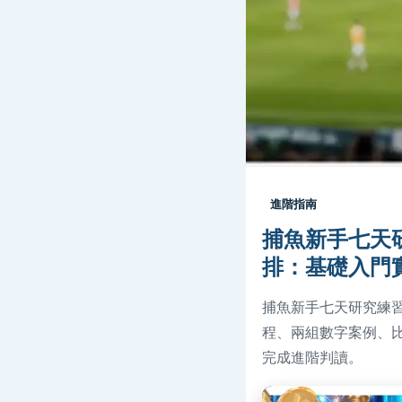
進階指南
捕魚新手七天
排：基礎入門
捕魚新手七天研究練
程、兩組數字案例、比
完成進階判讀。