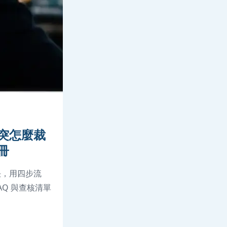
突怎麼裁
冊
決，用四步流
Q 與查核清單