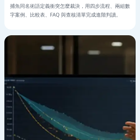
捕魚同名術語定義衝突怎麼裁決，用四步流程、兩組數
字案例、比較表、FAQ 與查核清單完成進階判讀。