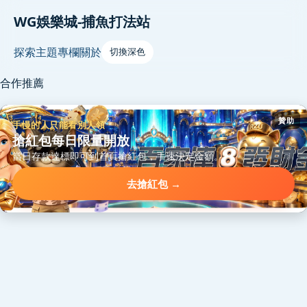
WG娛樂城-捕魚打法站
探索
主題
專欄
關於
切換深色
合作推薦
贊助
手慢的人只能看別人領
搶紅包每日限量開放
當日存款達標即可到首頁搶紅包，手速決定金額。
去搶紅包 →