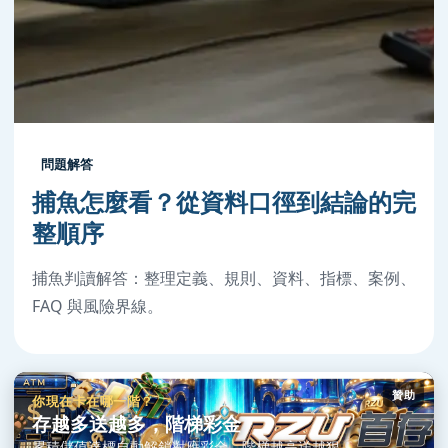
問題解答
捕魚怎麼看？從資料口徑到結論的完
整順序
捕魚判讀解答：整理定義、規則、資料、指標、案例、
FAQ 與風險界線。
贊助
你現在卡在哪一階？
存越多送越多，階梯彩金
累積儲值達標自動解鎖對應彩金，階梯越高送越狠。