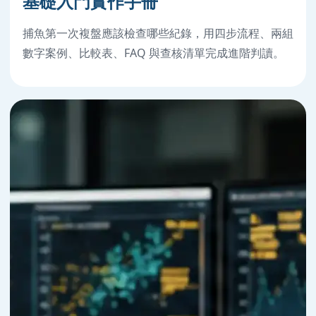
基礎入門實作手冊
捕魚第一次複盤應該檢查哪些紀錄，用四步流程、兩組
數字案例、比較表、FAQ 與查核清單完成進階判讀。