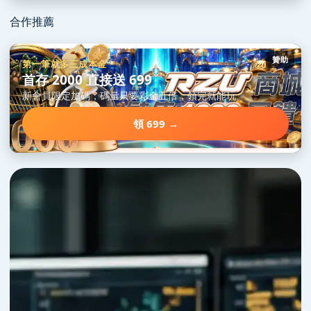
合作推薦
贊助
第一筆就多三成本金
首存 2000 直接送 699
新會員限定加碼，碼量只要彩金五倍，領完就能玩。
領 699 →