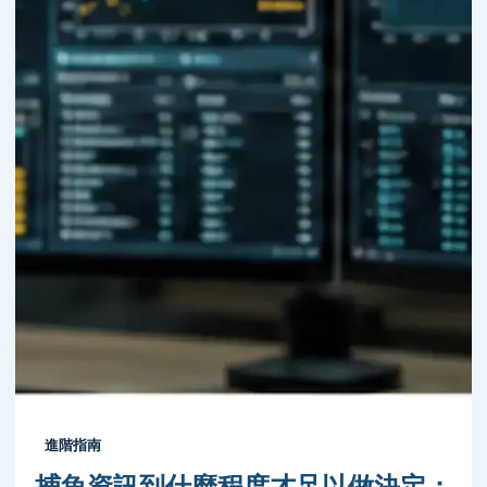
進階指南
捕魚資訊到什麼程度才足以做決定：