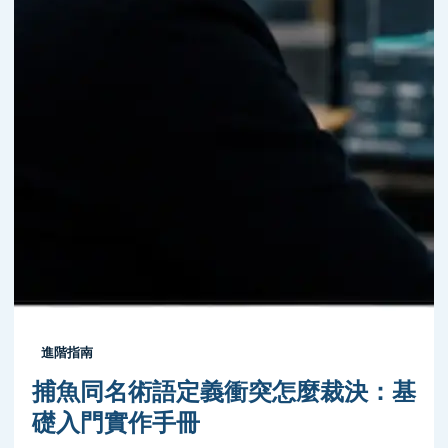
進階指南
捕魚同名術語定義衝突怎麼裁決：基
礎入門實作手冊