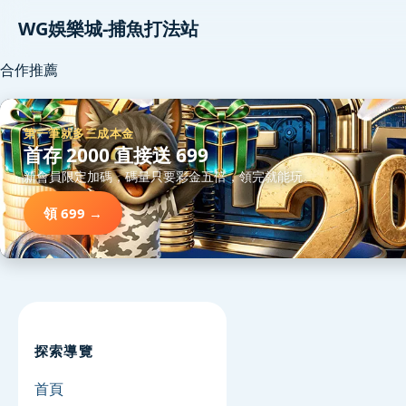
WG娛樂城-捕魚打法站
合作推薦
第一筆就多三成本金
首存 2000 直接送 699
新會員限定加碼，碼量只要彩金五倍，領完就能玩。
領 699 →
探索導覽
首頁