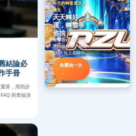
今天的轉盤還沒人
轉走
天天轉好
運，轉盤等
你抽
單筆存款 3000 就
送轉盤機會，最高
2888 每天都能中。
舊結論必
免費抽一次
作手冊
→
須重算，用四步
AQ 與查核清