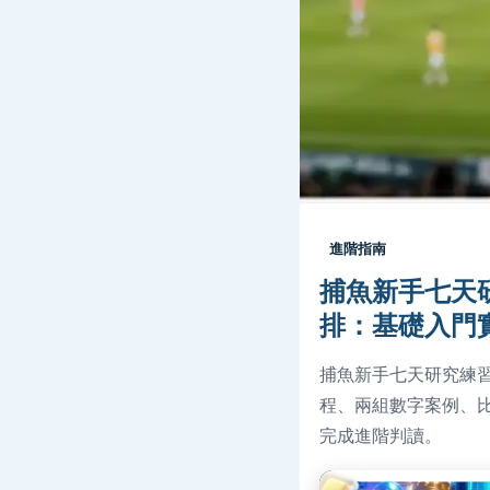
進階指南
捕魚新手七天
排：基礎入門
捕魚新手七天研究練
程、兩組數字案例、比
完成進階判讀。