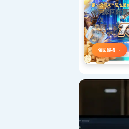
很久沒回來？這包是
老玩家回歸再
一次
回鍋會員專屬彩金，
惠頁面一鍵領取不用
客服。
領回歸禮 →