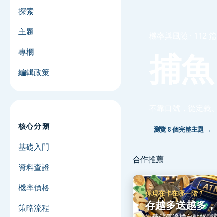
探索
主題
機率與風險 · 112 
捕魚
專欄
編輯政策
不靠口號，從定義
核心分類
瀏覽 8 個完整主題 →
基礎入門
合作推薦
資料查證
機率價格
你現在卡在哪一階？
存越多送越多，
策略流程
累積儲值達標自動解鎖