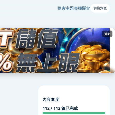
探索
主題
專欄
關於
切換深色
贊助
內容進度
112 / 112 篇已完成