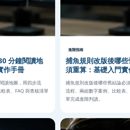
進階指南
30 分鐘閱讀地
捕魚規則改版後哪些
實作手冊
須重算：基礎入門實
分鐘閱讀地圖，用四步流
捕魚規則改版後哪些舊結論必
較表、FAQ 與查核清單
流程、兩組數字案例、比較表、F
單完成進階判讀。