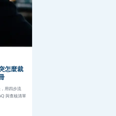
突怎麼裁
冊
決，用四步流
Q 與查核清單