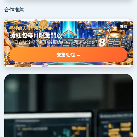
合作推薦
贊助
手慢的人只能看別人領
搶紅包每日限量開放
當日存款達標即可到首頁搶紅包，手速決定金額。
去搶紅包 →