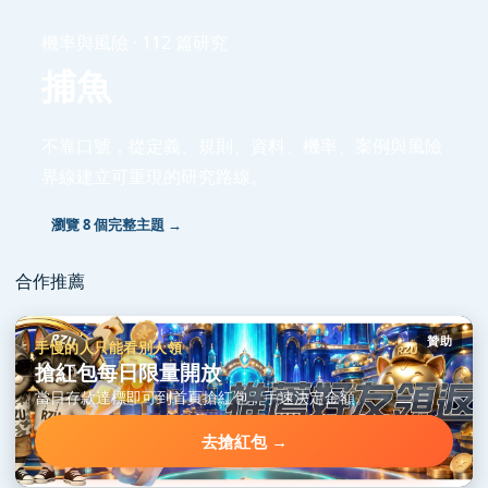
機率與風險 · 112 篇研究
捕魚
不靠口號，從定義、規則、資料、機率、案例與風險
界線建立可重現的研究路線。
瀏覽 8 個完整主題 →
合作推薦
贊助
手慢的人只能看別人領
搶紅包每日限量開放
當日存款達標即可到首頁搶紅包，手速決定金額。
去搶紅包 →