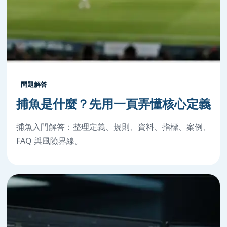
問題解答
捕魚是什麼？先用一頁弄懂核心定義
捕魚入門解答：整理定義、規則、資料、指標、案例、
FAQ 與風險界線。