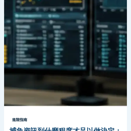
進階指南
捕魚資訊到什麼程度才足以做決定：