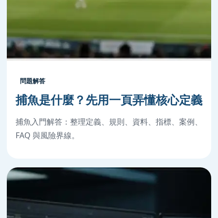
問題解答
捕魚是什麼？先用一頁弄懂核心定義
捕魚入門解答：整理定義、規則、資料、指標、案例、
FAQ 與風險界線。