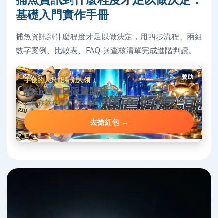
基礎入門實作手冊
捕魚資訊到什麼程度才足以做決定，用四步流程、兩組
數字案例、比較表、FAQ 與查核清單完成進階判讀。
贊助
手慢的人只能看別人領
搶紅包每日限量開放
當日存款達標即可到首頁搶紅包，手速決定金額。
去搶紅包 →