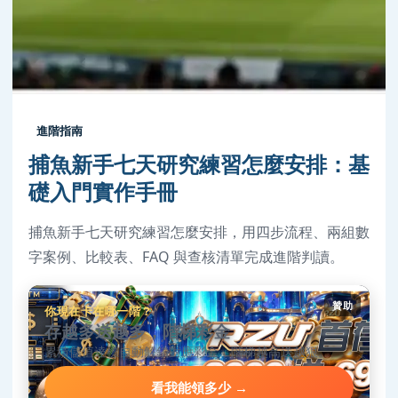
進階指南
捕魚新手七天研究練習怎麼安排：基
礎入門實作手冊
捕魚新手七天研究練習怎麼安排，用四步流程、兩組數
字案例、比較表、FAQ 與查核清單完成進階判讀。
贊助
你現在卡在哪一階？
存越多送越多，階梯彩金
累積儲值達標自動解鎖對應彩金，階梯越高送越狠。
看我能領多少 →