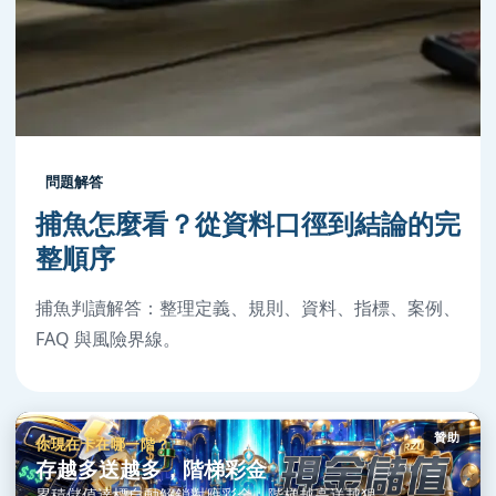
問題解答
捕魚怎麼看？從資料口徑到結論的完
整順序
捕魚判讀解答：整理定義、規則、資料、指標、案例、
FAQ 與風險界線。
贊助
你現在卡在哪一階？
存越多送越多，階梯彩金
累積儲值達標自動解鎖對應彩金，階梯越高送越狠。