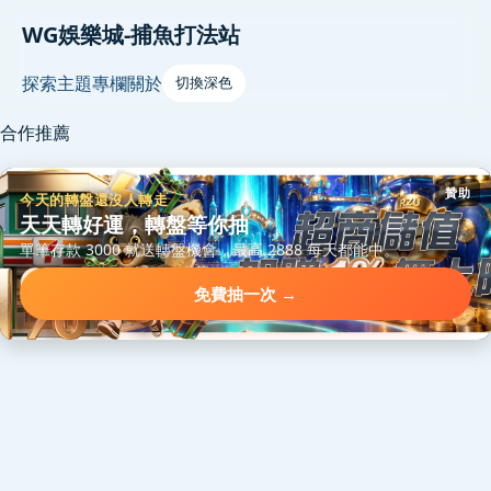
WG娛樂城-捕魚打法站
探索
主題
專欄
關於
切換深色
合作推薦
贊助
今天的轉盤還沒人轉走
天天轉好運，轉盤等你抽
單筆存款 3000 就送轉盤機會，最高 2888 每天都能中。
免費抽一次 →