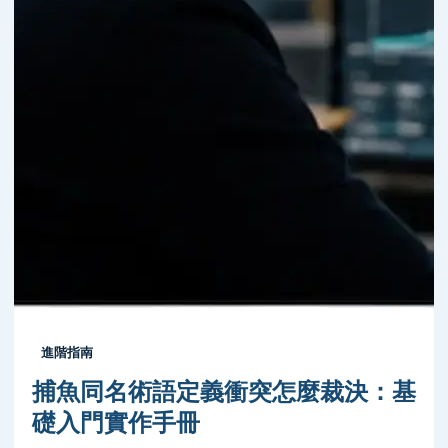
進階指南
捕魚同名術語定義衝突怎麼裁決：基
礎入門實作手冊