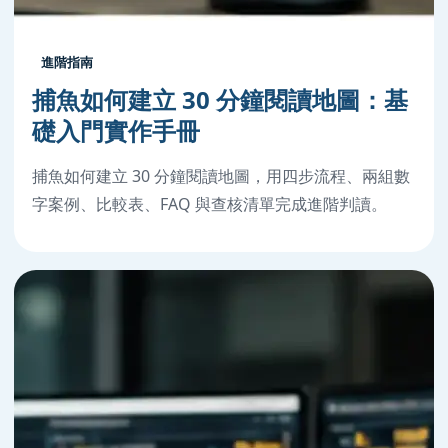
進階指南
捕魚如何建立 30 分鐘閱讀地圖：基
礎入門實作手冊
捕魚如何建立 30 分鐘閱讀地圖，用四步流程、兩組數
字案例、比較表、FAQ 與查核清單完成進階判讀。