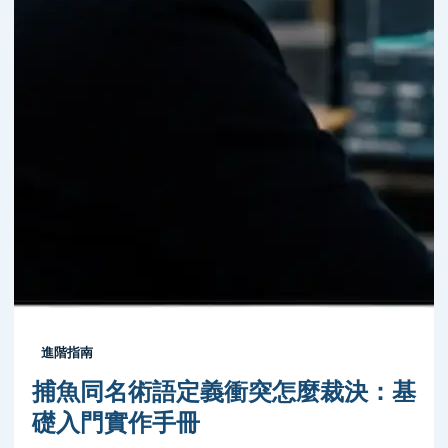
進階指南
捕魚同名術語定義衝突怎麼裁決：基
礎入門實作手冊