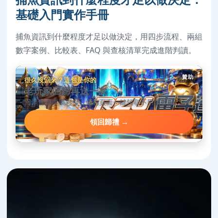
基礎入門實作手冊
捕魚資訊到什麼程度才足以做決定，用四步流程、兩組
數字案例、比較表、FAQ 與查核清單完成進階判讀。
贊助
很久沒回來？這包是你的
老玩家回歸再送一次
回鍋會員專屬彩金，優惠頁面一鍵領取不用問客服。
領回歸禮 →