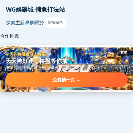
WG娛樂城-捕魚打法站
探索
主題
專欄
關於
切換深色
合作推薦
贊助
今天的轉盤還沒人轉走
天天轉好運，轉盤等你抽
單筆存款 3000 就送轉盤機會，最高 2888 每天都能中。
免費抽一次 →