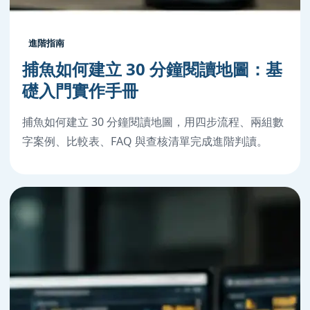
進階指南
捕魚如何建立 30 分鐘閱讀地圖：基
礎入門實作手冊
捕魚如何建立 30 分鐘閱讀地圖，用四步流程、兩組數
字案例、比較表、FAQ 與查核清單完成進階判讀。