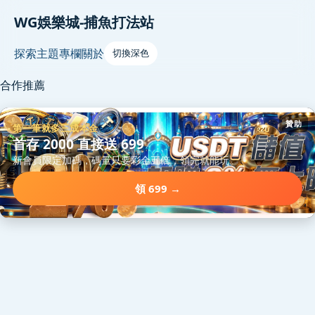
WG娛樂城-捕魚打法站
探索
主題
專欄
關於
切換深色
合作推薦
贊助
第一筆就多三成本金
首存 2000 直接送 699
新會員限定加碼，碼量只要彩金五倍，領完就能玩。
領 699 →