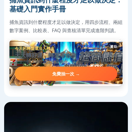
基礎入門實作手冊
捕魚資訊到什麼程度才足以做決定，用四步流程、兩組
數字案例、比較表、FAQ 與查核清單完成進階判讀。
贊助
今天的轉盤還沒人轉走
天天轉好運，轉盤等你抽
單筆存款 3000 就送轉盤機會，最高 2888 每天都能中。
免費抽一次 →