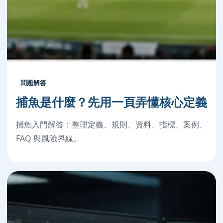
問題解答
捕魚是什麼？先用一頁弄懂核心定義
捕魚入門解答：整理定義、規則、資料、指標、案例、
FAQ 與風險界線。