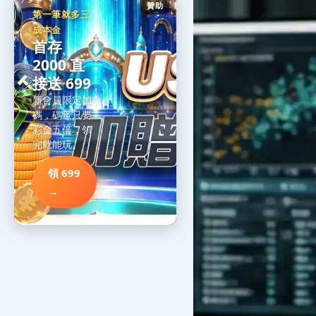
贊助
第一筆就多三
成本金
首存
2000 直
接送 699
新會員限定加
碼，碼量只要
彩金五倍，領
完就能玩。
領 699
→