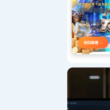
很久沒回來？這包是
老玩家回歸再
一次
回鍋會員專屬彩金，
惠頁面一鍵領取不用
客服。
領回歸禮 →