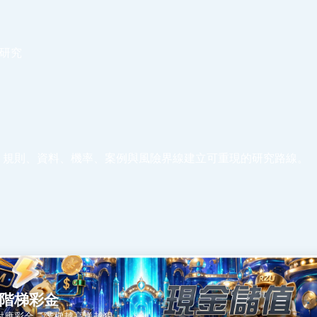
篇研究
、規則、資料、機率、案例與風險界線建立可重現的研究路線。
階梯彩金
對應彩金，階梯越高送越狠。