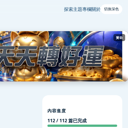
探索
主題
專欄
關於
切換深色
贊助
內容進度
112 / 112 篇已完成