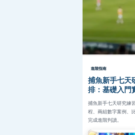
進階指南
捕魚新手七天
排：基礎入門
捕魚新手七天研究練
程、兩組數字案例、比
完成進階判讀。