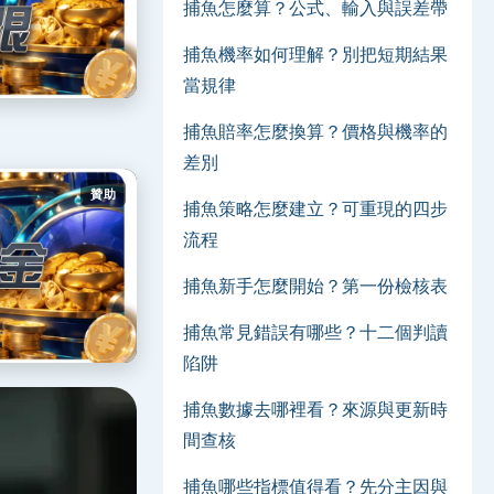
捕魚怎麼算？公式、輸入與誤差帶
捕魚機率如何理解？別把短期結果
當規律
捕魚賠率怎麼換算？價格與機率的
差別
贊助
捕魚策略怎麼建立？可重現的四步
流程
捕魚新手怎麼開始？第一份檢核表
捕魚常見錯誤有哪些？十二個判讀
陷阱
捕魚數據去哪裡看？來源與更新時
間查核
捕魚哪些指標值得看？先分主因與