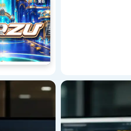
贊助
你的
送
優
問