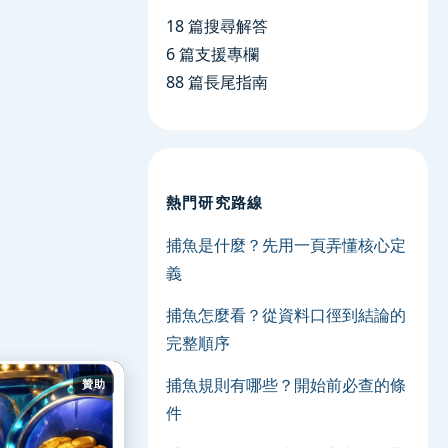
18 篇搜尋解答
6 篇支援專欄
88 篇長尾指南
熱門研究路線
捕魚是什麼？先用一頁弄懂核心定
義
捕魚怎麼看？從資料口徑到結論的
完整順序
捕魚規則有哪些？開始前必查的條
贊助
件