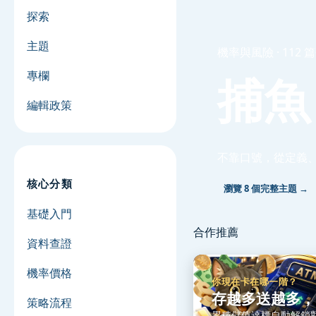
探索
主題
機率與風險 · 112 
捕魚
專欄
編輯政策
不靠口號，從定義
核心分類
瀏覽 8 個完整主題 →
基礎入門
合作推薦
資料查證
機率價格
你現在卡在哪一階？
存越多送越多，
策略流程
累積儲值達標自動解鎖