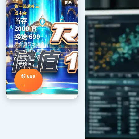
贊助
第一筆就多三
成本金
首存
2000 直
接送 699
新會員限定加
碼，碼量只要
彩金五倍，領
完就能玩。
領 699
→