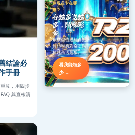
你現在卡在哪一
階？
存越多送越
多，階梯彩
金
累積儲值達標自動
解鎖對應彩金，階
梯越高送越狠。
舊結論必
看我能領多
作手冊
少 →
須重算，用四步
AQ 與查核清