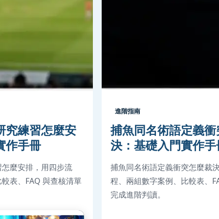
進階指南
研究練習怎麼安
捕魚同名術語定義衝
實作手冊
決：基礎入門實作手
習怎麼安排，用四步流
捕魚同名術語定義衝突怎麼裁
較表、FAQ 與查核清單
程、兩組數字案例、比較表、FA
完成進階判讀。